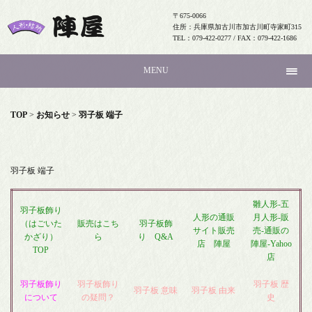
〒675-0066
住所：兵庫県加古川市加古川町寺家町315
TEL：079-422-0277 / FAX：079-422-1686
MENU
TOP
>
お知らせ
>
羽子板 端子
羽子板 端子
雛人形-五
羽子板飾り
人形の通販
月人形-販
（はごいた
販売はこち
羽子板飾
サイト販売
売-通販の
かざり）
ら
り Q&A
店 陣屋
陣屋-Yahoo
TOP
店
羽子板飾り
羽子板飾り
羽子板 歴
羽子板 意味
羽子板 由来
について
の疑問？
史