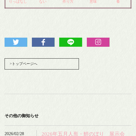
りっぱなし
ない
作り方
意味
養
>トップページへ
その他の御知らせ
2026/02/28
2026年五月人形・鯉のぼり 展示会