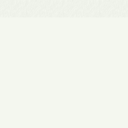
▲
有限会社 陣屋
（雛人形/ひな人形/五月人形販売店陣屋）
〒675-0066
住所：兵庫県加古川市加古川町寺家町315
TEL：079-422-0277
FAX：079-422-1686