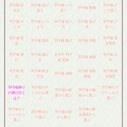
羽子板 読
羽子板 誰が
羽子板 いつ
羽子板 ど
羽子板 相場
み方
買う
買う
こで買う
羽子板 サ
羽子板 いつ
羽子板 並べ
羽子板 初正
羽子板 デ
イズ
まで
方
月
ザイン
羽子板 最
羽子板 置
羽子板 製作
羽子板 飾り
羽子板 羽根
近
き場所
羽子板 遊
羽子板 遊び
女の子 羽子
羽子板 正
羽子板 種類
び
方
板 意味
月
羽子板 処
羽子板 処分
羽子板 値段
羽子板 飾
羽子板 値段
分
方法
相場
る場所
羽子板飾り
羽子板のサ
羽子板のデ
羽子板の材
羽子板の価
の選び方と
イズから選
ザインから
質から選ぶ
格から選ぶ
は？
ぶ
選ぶ
羽子板のイ
羽子板の飾
誰が飾るか
羽子板の顔
メージから
る場所から
で選ぶ
から選ぶ
選ぶ
選ぶ