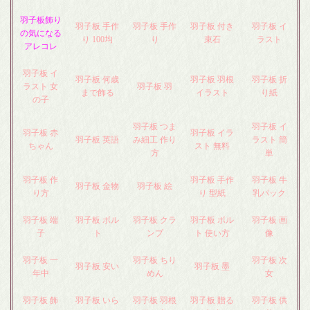
羽子板飾り
羽子板 手作
羽子板 手作
羽子板 付き
羽子板 イ
の気になる
り 100均
り
束石
ラスト
アレコレ
羽子板 イ
羽子板 何歳
羽子板 羽根
羽子板 折
ラスト 女
羽子板 羽
まで飾る
イラスト
り紙
の子
羽子板 つま
羽子板 イ
羽子板 赤
羽子板 イラ
羽子板 英語
み細工 作り
ラスト 簡
ちゃん
スト 無料
方
単
羽子板 作
羽子板 手作
羽子板 牛
羽子板 金物
羽子板 絵
り方
り 型紙
乳パック
羽子板 端
羽子板 ボル
羽子板 クラ
羽子板 ボル
羽子板 画
子
ト
ンプ
ト 使い方
像
羽子板 一
羽子板 ちり
羽子板 次
羽子板 安い
羽子板 墨
年中
めん
女
羽子板 飾
羽子板 いら
羽子板 羽根
羽子板 贈る
羽子板 供