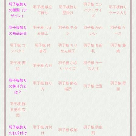
羽子板飾り
羽子板 コン
羽子板 板立
羽子板飾り
羽子板飾り
の種類（デ
パクトサイ
て飾り
壁掛け
ケース入り
ザイン）
ズ
羽子板飾り
羽子板 つま
羽子板 モダ
羽子板 かわ
羽子板 ケ
の商品紹介
み細工
ン
いい
ース
羽子板 コ
羽子板 付
羽子板 ちり
羽子板 名前
羽子板 藤
ンパクト
沓石
めん細工
札
娘
羽子板 押
羽子板 小さ
羽子板 ケー
羽子板 久月
絵
い サイズ
ス入り
羽子板飾り
羽子板 飾り
羽子板 飾る
羽子板 壁
の飾り方と
羽子板 位置
方
場所
面
は？
羽子板 飾
る場所 玄
関
羽子板飾り
羽子板 片付
羽子板 防虫
羽子板 収納
のお片付け
け
剤