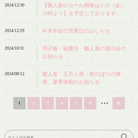
2024/12/30
【雛人形のセール開催は1/10（金）
10時より】を予定しております。
2024/12/29
年末年始の営業日のおしらせ。
2024/10/11
羽子板・破魔弓・雛人形の展示会の
お知らせ
2024/08/12
雛人形・五月人形・鯉のぼりの陣
屋、夏季休暇のお知らせ
…
1
2
3
4
5
6
81
検