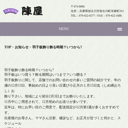
〒675-0066
住所：兵庫県加古川市加古川町寺家町315
TEL：079-422-0277 / FAX：079-422-1686
MENU
TOP
>
お知らせ
>
羽子板飾り飾る時期？いつから?
羽子板飾り飾る時期？いつから?
羽子板はいつ買う？飾る期間はいつまで？いつ贈る？
羽子板飾りに関して、店舗でのお問い合わせの多いご質問の紹介です。年の
瀬の12月13日、事始めの日より良い日選び小正月の１月15日迄（しめ縄おろ
し）お
飾り下さい。地域により節分2月3日までお飾りいたします。
11月中にご用意されて、12月初めのお送りが多いです。
近年は、特にお早い目のご用意で、配送指定が12月第1週が多くおすすめで
す。
出産後のお母さん、ママさん注射、健診など、お正月が近づくと何かと、ス
ケジュール