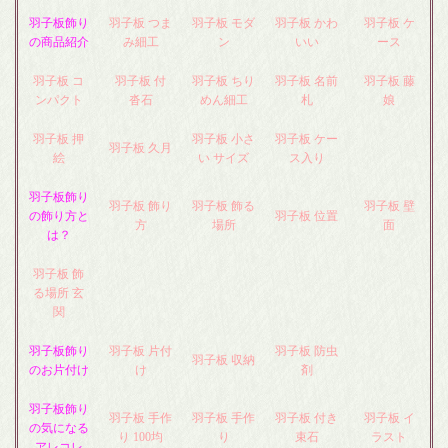
羽子板飾り
羽子板 つま
羽子板 モダ
羽子板 かわ
羽子板 ケ
の商品紹介
み細工
ン
いい
ース
羽子板 コ
羽子板 付
羽子板 ちり
羽子板 名前
羽子板 藤
ンパクト
沓石
めん細工
札
娘
羽子板 押
羽子板 小さ
羽子板 ケー
羽子板 久月
絵
い サイズ
ス入り
羽子板飾り
羽子板 飾り
羽子板 飾る
羽子板 壁
の飾り方と
羽子板 位置
方
場所
面
は？
羽子板 飾
る場所 玄
関
羽子板飾り
羽子板 片付
羽子板 防虫
羽子板 収納
のお片付け
け
剤
羽子板飾り
羽子板 手作
羽子板 手作
羽子板 付き
羽子板 イ
の気になる
り 100均
り
束石
ラスト
アレコレ