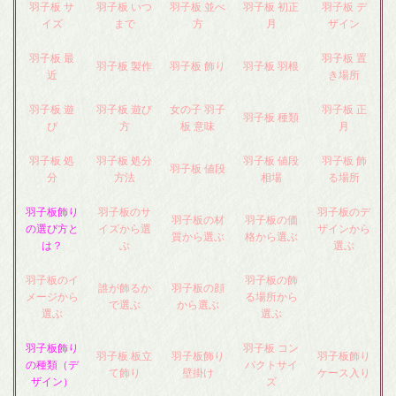
羽子板 サ
羽子板 いつ
羽子板 並べ
羽子板 初正
羽子板 デ
イズ
まで
方
月
ザイン
羽子板 最
羽子板 置
羽子板 製作
羽子板 飾り
羽子板 羽根
近
き場所
羽子板 遊
羽子板 遊び
女の子 羽子
羽子板 正
羽子板 種類
び
方
板 意味
月
羽子板 処
羽子板 処分
羽子板 値段
羽子板 飾
羽子板 値段
分
方法
相場
る場所
羽子板飾り
羽子板のサ
羽子板のデ
羽子板の材
羽子板の価
の選び方と
イズから選
ザインから
質から選ぶ
格から選ぶ
は？
ぶ
選ぶ
羽子板のイ
羽子板の飾
誰が飾るか
羽子板の顔
メージから
る場所から
で選ぶ
から選ぶ
選ぶ
選ぶ
羽子板飾り
羽子板 コン
羽子板 板立
羽子板飾り
羽子板飾り
の種類（デ
パクトサイ
て飾り
壁掛け
ケース入り
ザイン）
ズ