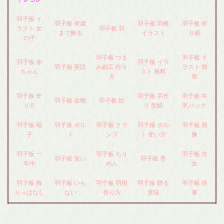
羽子板 イ
羽子板 何歳
羽子板 羽根
羽子板 折
ラスト 女
羽子板 羽
まで飾る
イラスト
り紙
の子
羽子板 つま
羽子板 イ
羽子板 赤
羽子板 イラ
羽子板 英語
み細工 作り
ラスト 簡
ちゃん
スト 無料
方
単
羽子板 作
羽子板 手作
羽子板 牛
羽子板 金物
羽子板 絵
り方
り 型紙
乳パック
羽子板 端
羽子板 ボル
羽子板 クラ
羽子板 ボル
羽子板 画
子
ト
ンプ
ト 使い方
像
羽子板 一
羽子板 ちり
羽子板 次
羽子板 安い
羽子板 墨
年中
めん
女
羽子板 飾
羽子板 いら
羽子板 羽根
羽子板 贈る
羽子板 供
りっぱなし
ない
作り方
意味
養