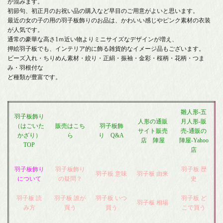
が混みます。
初節句、初正月のお祝い品の購入など早目のご用意がよいと思います。
最近の女の子の用の羽子板飾りのお品は、かわいい感じやピンク素材の衣装
が人気です。
通常の豪華な高さ1ｍ近い物よりミニサイズなデザインが増え、
押絵羽子板でも、インテリア的に飾る雑貨的なイメージ品もございます。
ビーズ入れ・ちりめん素材・絞り・正絹・振袖・金彩・桜柄・花柄・つま
み・羽根付な
ど種類が豊富です。
雛人形-五
羽子板飾り
人形の通販
月人形-販
（はごいた
販売はこち
羽子板飾
サイト販売
売-通販の
かざり）
ら
り Q&A
店 陣屋
陣屋-Yahoo
TOP
店
羽子板飾り
羽子板飾り
羽子板 歴
羽子板 意味
羽子板 由来
について
の疑問？
史
羽子板 読
羽子板 誰が
羽子板 いつ
羽子板 ど
羽子板 相場
み方
買う
買う
こで買う