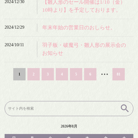
2024/12/30
【雛人形のセール開催は1/10（金）
10時より】を予定しております。
2024/12/29
年末年始の営業日のおしらせ。
2024/10/11
羽子板・破魔弓・雛人形の展示会の
お知らせ
…
1
2
3
4
5
6
81
検
索:
2026年8月