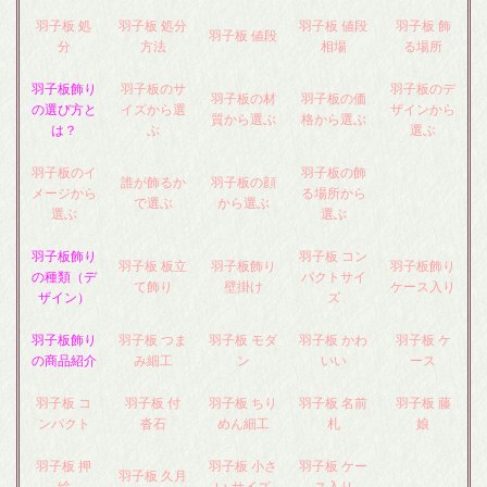
羽子板 処
羽子板 処分
羽子板 値段
羽子板 飾
羽子板 値段
分
方法
相場
る場所
羽子板飾り
羽子板のサ
羽子板のデ
羽子板の材
羽子板の価
の選び方と
イズから選
ザインから
質から選ぶ
格から選ぶ
は？
ぶ
選ぶ
羽子板のイ
羽子板の飾
誰が飾るか
羽子板の顔
メージから
る場所から
で選ぶ
から選ぶ
選ぶ
選ぶ
羽子板飾り
羽子板 コン
羽子板 板立
羽子板飾り
羽子板飾り
の種類（デ
パクトサイ
て飾り
壁掛け
ケース入り
ザイン）
ズ
羽子板飾り
羽子板 つま
羽子板 モダ
羽子板 かわ
羽子板 ケ
の商品紹介
み細工
ン
いい
ース
羽子板 コ
羽子板 付
羽子板 ちり
羽子板 名前
羽子板 藤
ンパクト
沓石
めん細工
札
娘
羽子板 押
羽子板 小さ
羽子板 ケー
羽子板 久月
絵
い サイズ
ス入り