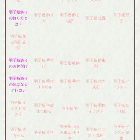
羽子板飾り
羽子板 飾り
羽子板 飾る
羽子板 壁
の飾り方と
羽子板 位置
方
場所
面
は？
羽子板 飾
る場所 玄
関
羽子板飾り
羽子板 片付
羽子板 防虫
羽子板 収納
のお片付け
け
剤
羽子板飾り
羽子板 手作
羽子板 手作
羽子板 付き
羽子板 イ
の気になる
り 100均
り
束石
ラスト
アレコレ
羽子板 イ
羽子板 何歳
羽子板 羽根
羽子板 折
ラスト 女
羽子板 羽
まで飾る
イラスト
り紙
の子
羽子板 つま
羽子板 イ
羽子板 赤
羽子板 イラ
羽子板 英語
み細工 作り
ラスト 簡
ちゃん
スト 無料
方
単