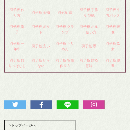
羽子板 作
羽子板 手作
羽子板 牛
羽子板 金物
羽子板 絵
り方
り 型紙
乳パック
羽子板 端
羽子板 ボル
羽子板 クラ
羽子板 ボル
羽子板 画
子
ト
ンプ
ト 使い方
像
羽子板 一
羽子板 ちり
羽子板 次
羽子板 安い
羽子板 墨
年中
めん
女
羽子板 飾
羽子板 いら
羽子板 羽根
羽子板 贈る
羽子板 供
りっぱなし
ない
作り方
意味
養
>トップページへ