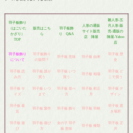
雛人形-五
羽子板飾り
人形の通販
月人形-販
（はごいた
販売はこち
羽子板飾
サイト販売
売-通販の
かざり）
ら
り Q&A
店 陣屋
陣屋-Yahoo
TOP
店
羽子板飾り
羽子板飾り
羽子板 歴
羽子板 意味
羽子板 由来
について
の疑問？
史
羽子板 読
羽子板 誰が
羽子板 いつ
羽子板 ど
羽子板 相場
み方
買う
買う
こで買う
羽子板 サ
羽子板 いつ
羽子板 並べ
羽子板 初正
羽子板 デ
イズ
まで
方
月
ザイン
羽子板 最
羽子板 置
羽子板 製作
羽子板 飾り
羽子板 羽根
近
き場所
羽子板 遊
羽子板 遊び
女の子 羽子
羽子板 正
羽子板 種類
び
方
板 意味
月