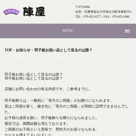
〒675-0066
住所：兵庫県加古川市加古川町寺家町315
TEL：079-422-0277 / FAX：079-422-1686
MENU
TOP
>
お知らせ
>
羽子板お祝い品として送るのは誰？
羽子板お祝い品として送るのは誰？
羽子板お祝い品として送るのは誰？
店舗にお問い合わせの有る内容です。ご参考までに。
羽子板飾りは、一般的に「母方のご両親」がお贈りになられます。
昔はご同居が多く、嫁ぎ先に「母方のご両親」が気軽に訪問できませんでし
た。
お子様の成長を願い、羽子板飾りを贈りになられました。
最近では、国際結婚も増えております。
ご両家のお子様という意味で、男性方がお送りなられる、
ケースも増えてまいりました。