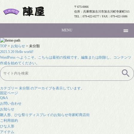
〒675-0066
住所：兵庫県加古川市加古川町寺家町315
TEL：079-422-0277 / FAX：079-422-1686
MENU
TOP
>
お知らせ
>
未分類
2021.5.20
Hello world!
WordPress へようこそ。こちらは最初の投稿です。編集または削除し、コンテンツ
作成を始めてください。
検
索:
カテゴリー 未分類 のアーカイブを表示しています。
固定ページ
Q&A
お問い合わせ
お知らせ
雛人形、ひな祭りディスプレイのお知らせ寺家町商店街
ご利用規約
ひな人形
アイテム