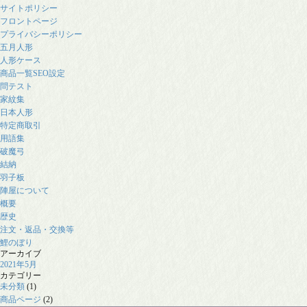
サイトポリシー
フロントページ
プライバシーポリシー
五月人形
人形ケース
商品一覧SEO設定
問テスト
家紋集
日本人形
特定商取引
用語集
破魔弓
結納
羽子板
陣屋について
概要
歴史
注文・返品・交換等
鯉のぼり
アーカイブ
2021年5月
カテゴリー
未分類
(1)
商品ページ
(2)