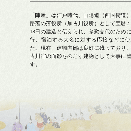
日本
「陣屋」は江戸時代、山陽道（西国街道
破魔
路藩の藩役所（加古川役所）として宝暦2（1
18日の建造と伝えられ、参勤交代のため
羽子
行、宿泊する大名に対する応接などに使
た。現在、建物内部は良好に残っており
古川宿の面影をのこす建物として大事に
人形ケ
す。