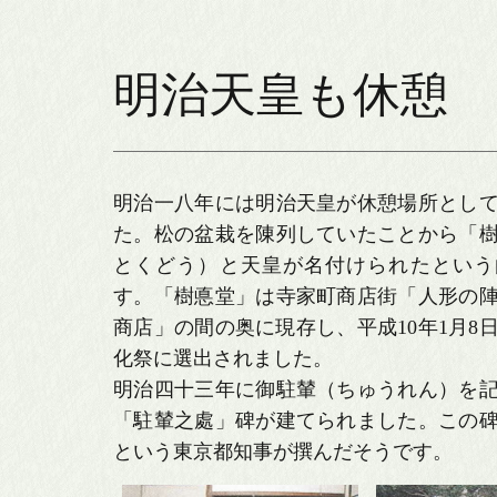
明治天皇も休憩
明治一八年には明治天皇が休憩場所とし
た。松の盆栽を陳列していたことから「
とくどう）と天皇が名付けられたという
す。「樹悳堂」は寺家町商店街「人形の
商店」の間の奥に現存し、平成10年1月8
化祭に選出されました。
明治四十三年に御駐輦（ちゅうれん）を
「駐輦之處」碑が建てられました。この
という東京都知事が撰んだそうです。