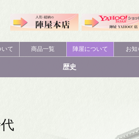
ついて
商品一覧
陣屋について
お知
人形
ひな人形
歴史
歴史
人形
五月人形
概要
ぼり
鯉のぼり
注文・返品・交換
等
時代
納
結納