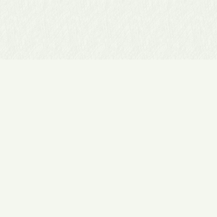
有限会社 陣屋
（雛人形/ひな人形
〒675-0066