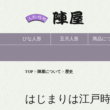
ひな人形
五月人形
商品に
ひな
五月
TOP
>
陣屋について
>
歴史
鯉の
はじまりは江戸
結