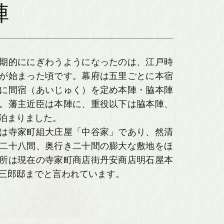
陣
期的ににぎわうようになったのは、江戸時
が始まった頃です。幕府は五里ごとに本宿
に間宿（あいじゅく）を定め本陣・脇本陣
。藩主近臣は本陣に、重役以下は脇本陣、
泊まりました。
は寺家町組大庄屋「中谷家」であり、然清
二十八間、奥行き二十間の膨大な敷地をほ
所は現在の寺家町商店街丹安商店明石屋本
三郎邸までと言われています。