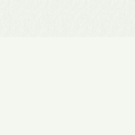
▲
/五月人形販売店陣屋）