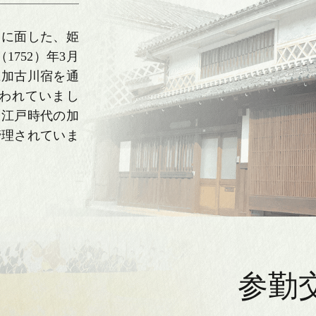
人形
日本人形
）に面した、姫
弓
破魔弓
752）年3月
に加古川宿を通
板
羽子板
われていまし
、江戸時代の加
管理されていま
ース
人形ケース
参勤