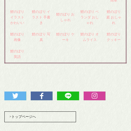
簡単
鯉のぼり
鯉のぼり イ
鯉のぼり ベ
鯉のぼり
鯉のぼり お
イラスト
ラスト 手書
ランダ おし
庭 おしゃ
しゃれ
かわいい
き
ゃれ
れ
鯉のぼり
鯉のぼり 写
鯉のぼり ケ
鯉のぼり オ
鯉のぼり
画像
真
ーキ
ムライス
クッキー
鯉のぼり
英語
>トップページへ