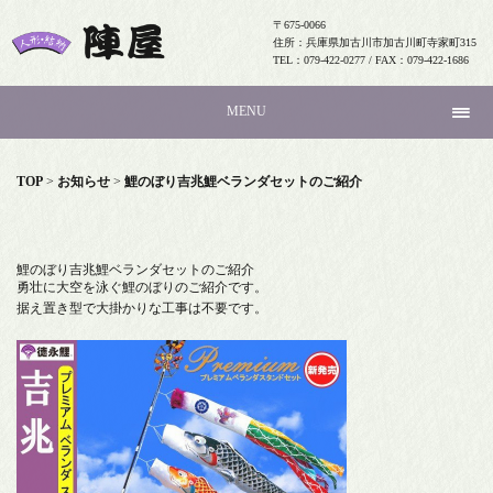
〒675-0066
住所：兵庫県加古川市加古川町寺家町315
TEL：079-422-0277 / FAX：079-422-1686
MENU
TOP
>
お知らせ
>
鯉のぼり吉兆鯉ベランダセットのご紹介
鯉のぼり吉兆鯉ベランダセットのご紹介
勇壮に大空を泳ぐ鯉のぼりのご紹介です。
据え置き型で大掛かりな工事は不要です。