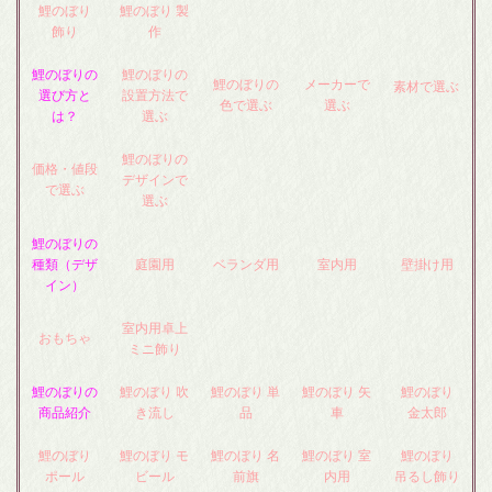
鯉のぼり
鯉のぼり 製
飾り
作
鯉のぼりの
鯉のぼりの
鯉のぼりの
メーカーで
素材で選ぶ
選び方と
設置方法で
色で選ぶ
選ぶ
は？
選ぶ
鯉のぼりの
価格・値段
デザインで
で選ぶ
選ぶ
鯉のぼりの
種類（デザ
庭園用
ベランダ用
室内用
壁掛け用
イン）
室内用卓上
おもちゃ
ミニ飾り
鯉のぼりの
鯉のぼり 吹
鯉のぼり 単
鯉のぼり 矢
鯉のぼり
商品紹介
き流し
品
車
金太郎
鯉のぼり
鯉のぼり モ
鯉のぼり 名
鯉のぼり 室
鯉のぼり
ポール
ビール
前旗
内用
吊るし飾り