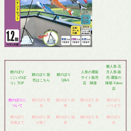
雛人形-五
鯉のぼり
人形の通販
月人形-販
鯉のぼり 販
鯉のぼり
（こいのぼ
サイト販売
売-通販の
売はこちら
Q&A
り）TOP
店 陣屋
陣屋-Yahoo
店
鯉のぼりに
鯉のぼり 歴
鯉のぼり 由
鯉のぼり 意
鯉のぼり
ついて
史
来
味
いつまで
鯉のぼり
鯉のぼり 誰
鯉のぼり 値
鯉のぼり 名
鯉のぼり
何歳まで
が買う
段
前
木