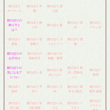
鯉のぼり
鯉のぼり 木
鯉のぼり 塗
ガーランド
製
り絵
鯉のぼりの
鯉のぼり 飾
鯉のぼり 室
鯉のぼり
飾り方と
鯉のぼり 庭
り方
内
ベランダ
は？
鯉のぼり
鯉のぼり 壁
鯉のぼり タ
鯉のぼり 置
壁面
面飾り
ペストリー
物
鯉のぼりの
鯉のぼりの
鯉のぼりの
お片付け
収納方法
補修・修理
鯉のぼりの
鯉のぼり 歌
鯉のぼり 歌
鯉のぼり
気になるア
鯉のぼり 色
詞（意味合
詞 いらか
楽譜
レコレ
い）
鯉のぼり
鯉のぼり 手
鯉のぼり 工
鯉のぼり 製
鯉のぼり
制作
作り
作
作 0-5歳児
製作 紙皿
鯉のぼり
鯉のぼり
鯉のぼり 折
鯉のぼり ぬ
鯉のぼり イ
イラスト
折り紙
り紙 簡単
りえ
ラスト