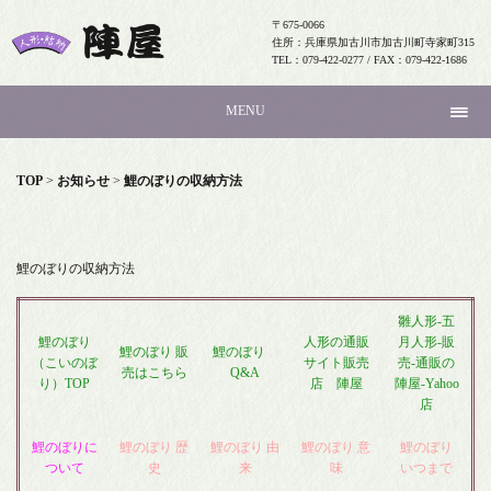
〒675-0066
住所：兵庫県加古川市加古川町寺家町315
TEL：079-422-0277 / FAX：079-422-1686
MENU
TOP
>
お知らせ
>
鯉のぼりの収納方法
鯉のぼりの収納方法
雛人形-五
鯉のぼり
人形の通販
月人形-販
鯉のぼり 販
鯉のぼり
（こいのぼ
サイト販売
売-通販の
売はこちら
Q&A
り）TOP
店 陣屋
陣屋-Yahoo
店
鯉のぼりに
鯉のぼり 歴
鯉のぼり 由
鯉のぼり 意
鯉のぼり
ついて
史
来
味
いつまで