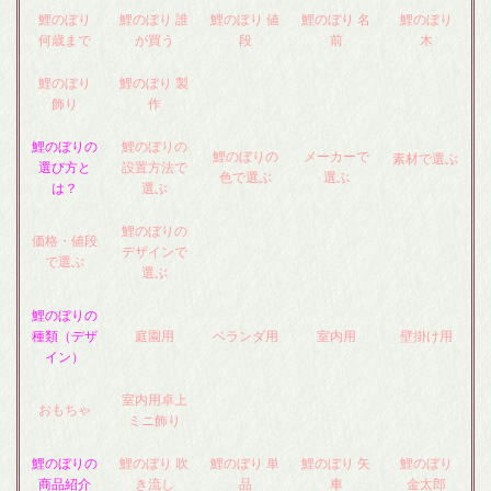
鯉のぼり
鯉のぼり 誰
鯉のぼり 値
鯉のぼり 名
鯉のぼり
何歳まで
が買う
段
前
木
鯉のぼり
鯉のぼり 製
飾り
作
鯉のぼりの
鯉のぼりの
鯉のぼりの
メーカーで
素材で選ぶ
選び方と
設置方法で
色で選ぶ
選ぶ
は？
選ぶ
鯉のぼりの
価格・値段
デザインで
で選ぶ
選ぶ
鯉のぼりの
種類（デザ
庭園用
ベランダ用
室内用
壁掛け用
イン）
室内用卓上
おもちゃ
ミニ飾り
鯉のぼりの
鯉のぼり 吹
鯉のぼり 単
鯉のぼり 矢
鯉のぼり
商品紹介
き流し
品
車
金太郎