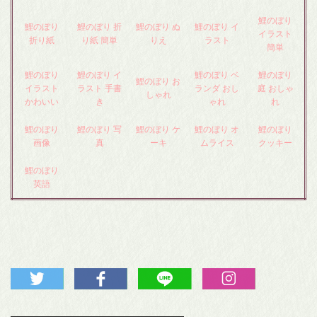
鯉のぼり
鯉のぼり
鯉のぼり 折
鯉のぼり ぬ
鯉のぼり イ
イラスト
折り紙
り紙 簡単
りえ
ラスト
簡単
鯉のぼり
鯉のぼり イ
鯉のぼり ベ
鯉のぼり
鯉のぼり お
イラスト
ラスト 手書
ランダ おし
庭 おしゃ
しゃれ
かわいい
き
ゃれ
れ
鯉のぼり
鯉のぼり 写
鯉のぼり ケ
鯉のぼり オ
鯉のぼり
画像
真
ーキ
ムライス
クッキー
鯉のぼり
英語