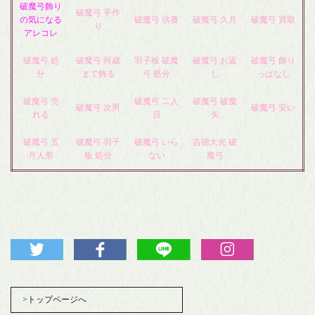
破魔弓飾り
破魔弓 手作
の気になる
破魔弓 供養
破魔弓 久月
破魔弓 買取
り
アレコレ
破魔弓 処
破魔弓 何歳
羽子板 破魔
破魔弓 お返
破魔弓 飾り
分
まで飾る
弓 処分
し
っぱなし
破魔弓 売
破魔弓 二人
破魔弓 破魔
破魔弓 次男
破魔弓 安い
れる
目
矢
破魔弓 五
破魔弓 羽子
破魔弓 いら
吉徳大光 破
月人形
板 処分
ない
魔弓
>トップページへ