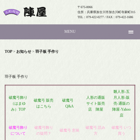
〒675-0066
住所：兵庫県加古川市加古川町寺家町315
TEL：079-422-0277 / FAX：079-422-1686
MENU
TOP
>
お知らせ
>
羽子板 手作り
羽子板 手作り
雛人形-五
破魔弓飾り
人形の通販
月人形-販
破魔弓 販売
破魔弓
（はまゆ
サイト販売
売-通販の
はこちら
Q&A
み）TOP
店 陣屋
陣屋-Yahoo
店
破魔弓飾り
破魔弓飾り
破魔弓 読み
破魔弓 いつ
破魔弓 意味
について
の疑問？
方
買う