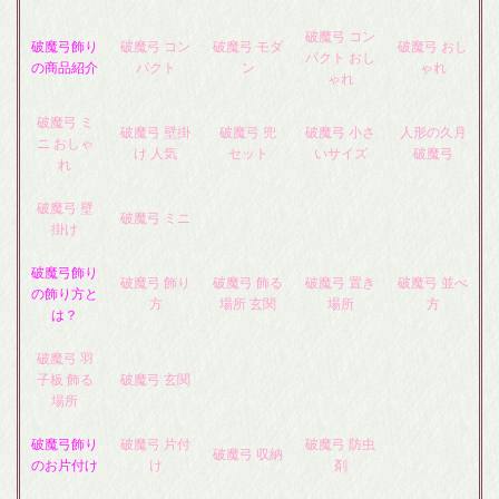
破魔弓 コン
破魔弓飾り
破魔弓 コン
破魔弓 モダ
破魔弓 おし
パクト おし
の商品紹介
パクト
ン
ゃれ
ゃれ
破魔弓 ミ
破魔弓 壁掛
破魔弓 兜
破魔弓 小さ
人形の久月
ニ おしゃ
け 人気
セット
いサイズ
破魔弓
れ
破魔弓 壁
破魔弓 ミニ
掛け
破魔弓飾り
破魔弓 飾り
破魔弓 飾る
破魔弓 置き
破魔弓 並べ
の飾り方と
方
場所 玄関
場所
方
は？
破魔弓 羽
子板 飾る
破魔弓 玄関
場所
破魔弓飾り
破魔弓 片付
破魔弓 防虫
破魔弓 収納
のお片付け
け
剤