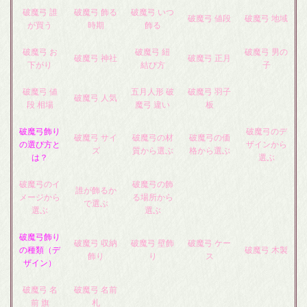
破魔弓 誰
破魔弓 飾る
破魔弓 いつ
破魔弓 値段
破魔弓 地域
が買う
時期
飾る
破魔弓 お
破魔弓 紐
破魔弓 男の
破魔弓 神社
破魔弓 正月
下がり
結び方
子
破魔弓 値
五月人形 破
破魔弓 羽子
破魔弓 人気
段 相場
魔弓 違い
板
破魔弓飾り
破魔弓のデ
破魔弓 サイ
破魔弓の材
破魔弓の価
の選び方と
ザインから
ズ
質から選ぶ
格から選ぶ
は？
選ぶ
破魔弓のイ
破魔弓の飾
誰が飾るか
メージから
る場所から
で選ぶ
選ぶ
選ぶ
破魔弓飾り
破魔弓 収納
破魔弓 壁飾
破魔弓 ケー
の種類（デ
破魔弓 木製
飾り
り
ス
ザイン）
破魔弓 名
破魔弓 名前
前 旗
札