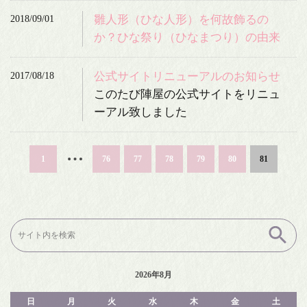
2018/09/01
雛人形（ひな人形）を何故飾るの
か？ひな祭り（ひなまつり）の由来
2017/08/18
公式サイトリニューアルのお知らせ
このたび陣屋の公式サイトをリニュ
ーアル致しました
…
1
76
77
78
79
80
81
検
索:
2026年8月
日
月
火
水
木
金
土