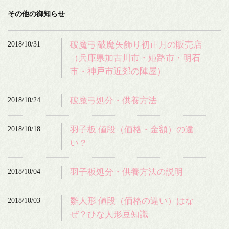
その他の御知らせ
2018/10/31
破魔弓|破魔矢飾り初正月の販売店
（兵庫県加古川市・姫路市・明石
市・神戸市近郊の陣屋）
2018/10/24
破魔弓処分・供養方法
2018/10/18
羽子板 値段（価格・金額）の違
い？
2018/10/04
羽子板処分・供養方法の説明
2018/10/03
雛人形 値段（価格の違い）はな
ぜ？ひな人形豆知識