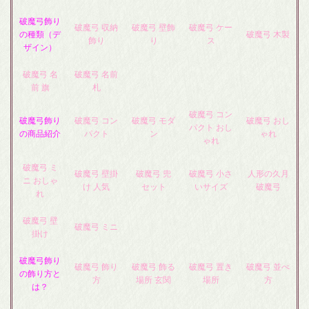
破魔弓飾り
破魔弓 収納
破魔弓 壁飾
破魔弓 ケー
の種類（デ
破魔弓 木製
飾り
り
ス
ザイン）
破魔弓 名
破魔弓 名前
前 旗
札
破魔弓 コン
破魔弓飾り
破魔弓 コン
破魔弓 モダ
破魔弓 おし
パクト おし
の商品紹介
パクト
ン
ゃれ
ゃれ
破魔弓 ミ
破魔弓 壁掛
破魔弓 兜
破魔弓 小さ
人形の久月
ニ おしゃ
け 人気
セット
いサイズ
破魔弓
れ
破魔弓 壁
破魔弓 ミニ
掛け
破魔弓飾り
破魔弓 飾り
破魔弓 飾る
破魔弓 置き
破魔弓 並べ
の飾り方と
方
場所 玄関
場所
方
は？