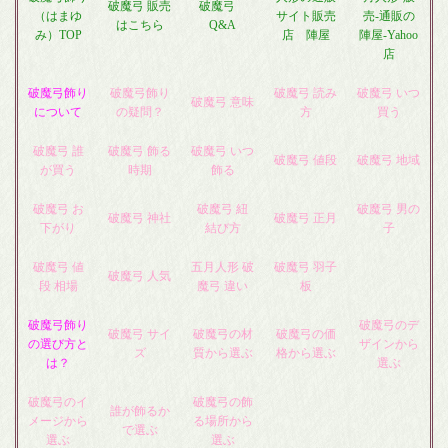
破魔弓 販売
破魔弓
（はまゆ
サイト販売
売-通販の
はこちら
Q&A
み）TOP
店 陣屋
陣屋-Yahoo
店
破魔弓飾り
破魔弓飾り
破魔弓 読み
破魔弓 いつ
破魔弓 意味
について
の疑問？
方
買う
破魔弓 誰
破魔弓 飾る
破魔弓 いつ
破魔弓 値段
破魔弓 地域
が買う
時期
飾る
破魔弓 お
破魔弓 紐
破魔弓 男の
破魔弓 神社
破魔弓 正月
下がり
結び方
子
破魔弓 値
五月人形 破
破魔弓 羽子
破魔弓 人気
段 相場
魔弓 違い
板
破魔弓飾り
破魔弓のデ
破魔弓 サイ
破魔弓の材
破魔弓の価
の選び方と
ザインから
ズ
質から選ぶ
格から選ぶ
は？
選ぶ
破魔弓のイ
破魔弓の飾
誰が飾るか
メージから
る場所から
で選ぶ
選ぶ
選ぶ