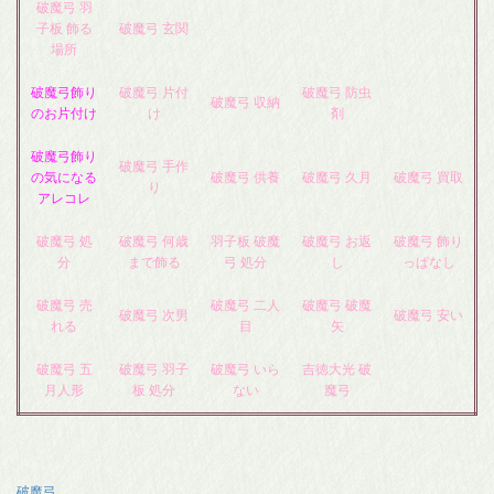
破魔弓 羽
子板 飾る
破魔弓 玄関
場所
破魔弓飾り
破魔弓 片付
破魔弓 防虫
破魔弓 収納
のお片付け
け
剤
破魔弓飾り
破魔弓 手作
の気になる
破魔弓 供養
破魔弓 久月
破魔弓 買取
り
アレコレ
破魔弓 処
破魔弓 何歳
羽子板 破魔
破魔弓 お返
破魔弓 飾り
分
まで飾る
弓 処分
し
っぱなし
破魔弓 売
破魔弓 二人
破魔弓 破魔
破魔弓 次男
破魔弓 安い
れる
目
矢
破魔弓 五
破魔弓 羽子
破魔弓 いら
吉徳大光 破
月人形
板 処分
ない
魔弓
破魔弓