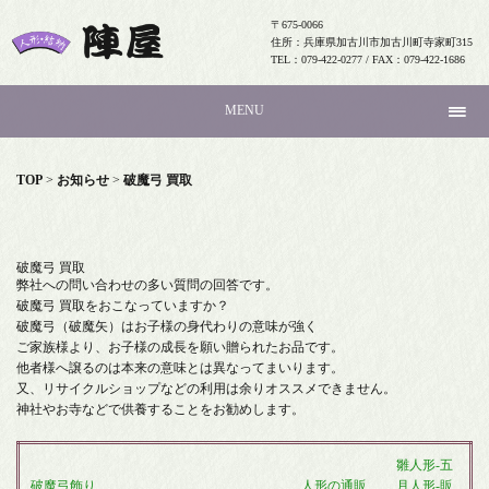
〒675-0066
住所：兵庫県加古川市加古川町寺家町315
TEL：079-422-0277 / FAX：079-422-1686
MENU
TOP
>
お知らせ
>
破魔弓 買取
破魔弓 買取
弊社への問い合わせの多い質問の回答です。
破魔弓 買取をおこなっていますか？
破魔弓（破魔矢）はお子様の身代わりの意味が強く
ご家族様より、お子様の成長を願い贈られたお品です。
他者様へ譲るのは本来の意味とは異なってまいります。
又、リサイクルショップなどの利用は余りオススメできません。
神社やお寺などで供養することをお勧めします。
雛人形-五
破魔弓飾り
人形の通販
月人形-販