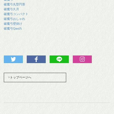
破魔弓丸型円形
破魔弓久月
破魔弓コンパクト
破魔弓おしゃれ
破魔弓壁掛け
破魔弓QandA
>トップページへ