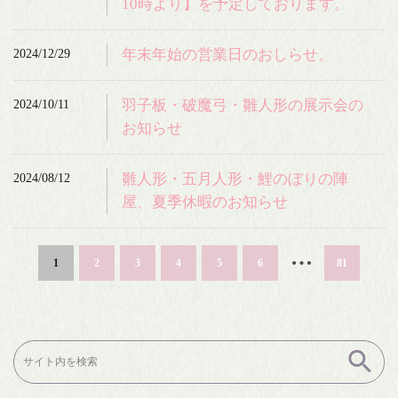
10時より】を予定しております。
2024/12/29
年末年始の営業日のおしらせ。
2024/10/11
羽子板・破魔弓・雛人形の展示会の
お知らせ
2024/08/12
雛人形・五月人形・鯉のぼりの陣
屋、夏季休暇のお知らせ
…
1
2
3
4
5
6
81
検
索: