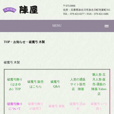
〒675-0066
住所：兵庫県加古川市加古川町寺家町315
TEL：079-422-0277 / FAX：079-422-1686
MENU
TOP
>
お知らせ
>
破魔弓 木製
破魔弓 木製
雛人形-五
破魔弓飾り
人形の通販
月人形-販
破魔弓 販売
破魔弓
（はまゆ
サイト販売
売-通販の
はこちら
Q&A
み）TOP
店 陣屋
陣屋-Yahoo
店
破魔弓飾り
破魔弓飾り
破魔弓 読み
破魔弓 いつ
破魔弓 意味
について
の疑問？
方
買う