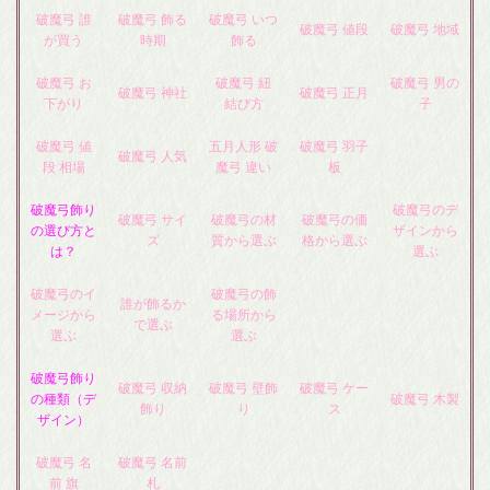
破魔弓 誰
破魔弓 飾る
破魔弓 いつ
破魔弓 値段
破魔弓 地域
が買う
時期
飾る
破魔弓 お
破魔弓 紐
破魔弓 男の
破魔弓 神社
破魔弓 正月
下がり
結び方
子
破魔弓 値
五月人形 破
破魔弓 羽子
破魔弓 人気
段 相場
魔弓 違い
板
破魔弓飾り
破魔弓のデ
破魔弓 サイ
破魔弓の材
破魔弓の価
の選び方と
ザインから
ズ
質から選ぶ
格から選ぶ
は？
選ぶ
破魔弓のイ
破魔弓の飾
誰が飾るか
メージから
る場所から
で選ぶ
選ぶ
選ぶ
破魔弓飾り
破魔弓 収納
破魔弓 壁飾
破魔弓 ケー
の種類（デ
破魔弓 木製
飾り
り
ス
ザイン）
破魔弓 名
破魔弓 名前
前 旗
札