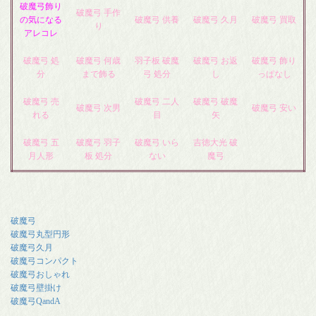
破魔弓飾り
破魔弓 手作
の気になる
破魔弓 供養
破魔弓 久月
破魔弓 買取
り
アレコレ
破魔弓 処
破魔弓 何歳
羽子板 破魔
破魔弓 お返
破魔弓 飾り
分
まで飾る
弓 処分
し
っぱなし
破魔弓 売
破魔弓 二人
破魔弓 破魔
破魔弓 次男
破魔弓 安い
れる
目
矢
破魔弓 五
破魔弓 羽子
破魔弓 いら
吉徳大光 破
月人形
板 処分
ない
魔弓
破魔弓
破魔弓丸型円形
破魔弓久月
破魔弓コンパクト
破魔弓おしゃれ
破魔弓壁掛け
破魔弓QandA