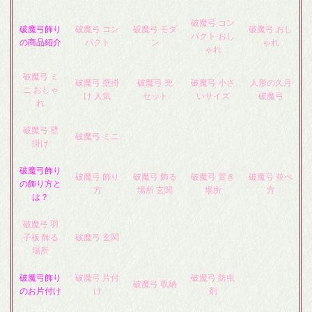
破魔弓 コン
破魔弓飾り
破魔弓 コン
破魔弓 モダ
破魔弓 おし
パクト おし
の商品紹介
パクト
ン
ゃれ
ゃれ
破魔弓 ミ
破魔弓 壁掛
破魔弓 兜
破魔弓 小さ
人形の久月
ニ おしゃ
け 人気
セット
いサイズ
破魔弓
れ
破魔弓 壁
破魔弓 ミニ
掛け
破魔弓飾り
破魔弓 飾り
破魔弓 飾る
破魔弓 置き
破魔弓 並べ
の飾り方と
方
場所 玄関
場所
方
は？
破魔弓 羽
子板 飾る
破魔弓 玄関
場所
破魔弓飾り
破魔弓 片付
破魔弓 防虫
破魔弓 収納
のお片付け
け
剤