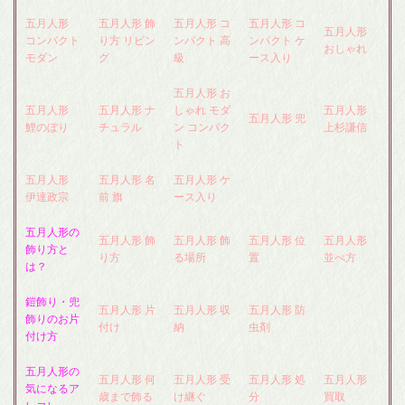
五月人形
五月人形 飾
五月人形 コ
五月人形 コ
五月人形
コンパクト
り方 リビン
ンパクト 高
ンパクト ケ
おしゃれ
モダン
グ
級
ース入り
五月人形 お
五月人形
五月人形 ナ
しゃれ モダ
五月人形
五月人形 兜
鯉のぼり
チュラル
ン コンパク
上杉謙信
ト
五月人形
五月人形 名
五月人形 ケ
伊達政宗
前 旗
ース入り
五月人形の
五月人形 飾
五月人形 飾
五月人形 位
五月人形
飾り方と
り方
る場所
置
並べ方
は？
鎧飾り・兜
五月人形 片
五月人形 収
五月人形 防
飾りのお片
付け
納
虫剤
付け方
五月人形の
五月人形 何
五月人形 受
五月人形 処
五月人形
気になるア
歳まで飾る
け継ぐ
分
買取