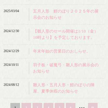
2025/03/04
五月人形 鯉のぼり２０２５年の展
示会のお知らせ
2024/12/30
【雛人形のセール開催は1/10（金）
10時より】を予定しております。
2024/12/29
年末年始の営業日のおしらせ。
2024/10/11
羽子板・破魔弓・雛人形の展示会の
お知らせ
2024/08/12
雛人形・五月人形・鯉のぼりの陣
屋、夏季休暇のお知らせ
…
1
2
3
4
5
6
81