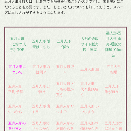
五月人形段飾りは、組み立てる順番を守ることが大切ですし、飾る場所にこ
だわることも必要です。また、しまいかたについても知っておくと、スムー
ズに出し入れができるようになります。
雛人形-五
五月人形
人形の通販
月人形-販
五月人形 販
五月人形
（ごがつ人
サイト販売
売-通販の
売はこちら
Q&A
形）TOP
店 陣屋
陣屋-Yahoo
店
五月人形に
五月人形の
五月人形 意
五月人形
五月人形 顔
ついて
疑問？
味
相場
五月人形 ど
五月人形
五月人形
五月人形 ど
五月人形
っちの親が
代々受け継
平均 予算
こで買う
誰が買う
買う
ぐ
五月人形
五月人形 出
五月人形 い
五月人形 い
いつから
す日
つまで
つしまう
五月人形の
五月人形の
五月人形の
五月人形の
五月人形の
選び方と
サイズから
材質から選
価格から選
武将から選