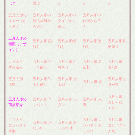
は？
選ぶ
ぶ
ぶ
ぶ
五月人形の
五月人形の
五月人形の
五月人形の
イメージか
飾る場所か
タイプから
作者から選
ら選ぶ
ら選ぶ
選ぶ
ぶ
五月人形の
五月人形 段
五月人形鎧
五月人形兜
五月人形収
種類（デザ
飾り
飾り
飾り
納飾り
イン）
五月人形
五月人形 ケ
五月人形大
五月人形 名
五月人形
木目込み
ース飾り
将飾り
前札
名前旗
五月人形
五月人形吊
五月人形 金
五月人形道
五月人形 旗
木製
るし飾り
太郎
具一覧
五月人形
五月人形の
五月人形 コ
五月人形 モ
五月人形 人
おしゃれ
商品紹介
ンパクト
ダン
気
モダン
五月人形
五月人形 コ
五月人形
五月人形 か
五月人形 お
コンパクト
ンパクト お
コンパクト
わいい
しゃれ 木
木製
しゃれ
人気