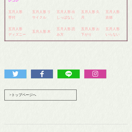
レコレ
五月人形
五月人形 リ
五月人形 出
五月人形 久
五月人形
寄付
サイクル
しっぱなし
月
吉徳
五月人形
五月人形 読
五月人形 お
五月人形
五月人形 木
ディズニー
み方
下がり
いらない
>トップページへ