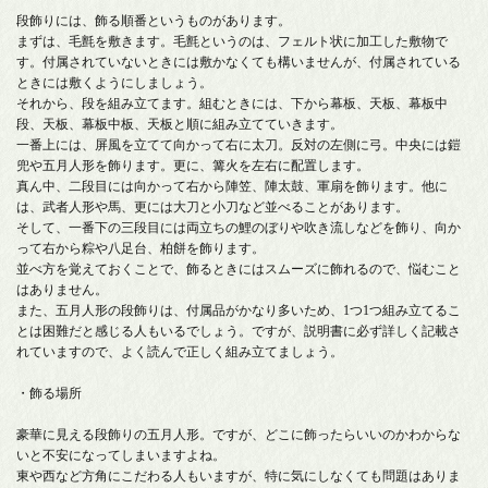
段飾りには、飾る順番というものがあります。
まずは、毛氈を敷きます。毛氈というのは、フェルト状に加工した敷物で
す。付属されていないときには敷かなくても構いませんが、付属されている
ときには敷くようにしましょう。
それから、段を組み立てます。組むときには、下から幕板、天板、幕板中
段、天板、幕板中板、天板と順に組み立てていきます。
一番上には、屏風を立てて向かって右に太刀。反対の左側に弓。中央には鎧
兜や五月人形を飾ります。更に、篝火を左右に配置します。
真ん中、二段目には向かって右から陣笠、陣太鼓、軍扇を飾ります。他に
は、武者人形や馬、更には大刀と小刀など並べることがあります。
そして、一番下の三段目には両立ちの鯉のぼりや吹き流しなどを飾り、向か
って右から粽や八足台、柏餅を飾ります。
並べ方を覚えておくことで、飾るときにはスムーズに飾れるので、悩むこと
はありません。
また、五月人形の段飾りは、付属品がかなり多いため、1つ1つ組み立てるこ
とは困難だと感じる人もいるでしょう。ですが、説明書に必ず詳しく記載さ
れていますので、よく読んで正しく組み立てましょう。
・飾る場所
豪華に見える段飾りの五月人形。ですが、どこに飾ったらいいのかわからな
いと不安になってしまいますよね。
東や西など方角にこだわる人もいますが、特に気にしなくても問題はありま