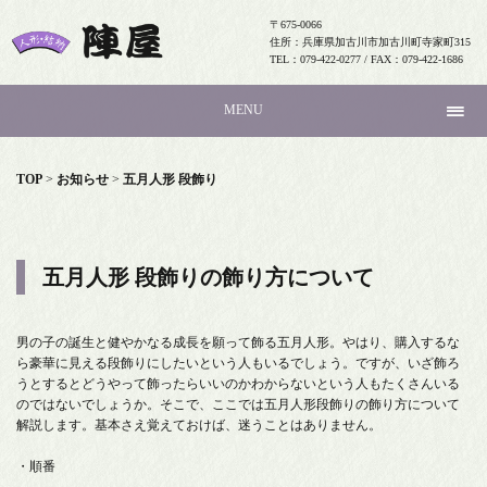
〒675-0066
住所：兵庫県加古川市加古川町寺家町315
TEL：079-422-0277 / FAX：079-422-1686
MENU
TOP
>
お知らせ
>
五月人形 段飾り
五月人形 段飾りの飾り方について
男の子の誕生と健やかなる成長を願って飾る五月人形。やはり、購入するな
ら豪華に見える段飾りにしたいという人もいるでしょう。ですが、いざ飾ろ
うとするとどうやって飾ったらいいのかわからないという人もたくさんいる
のではないでしょうか。そこで、ここでは五月人形段飾りの飾り方について
解説します。基本さえ覚えておけば、迷うことはありません。
・順番