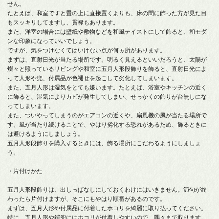
せん。
たとえば、和室ですと畳の上に直接置くよりも、床の間に飾った方が見た目
もスッキリしてますし、貫禄もあります。
また、洋室の場合には壁紙や敷物などを和風テイストにして飾ると、和モダ
ンな印象になっていいでしょう。
ですが、気をつけなくてはいけない点が何ヵ所があります。
まずは、直射日光が当たる場所です。明るく見えるといいだろうと、太陽が
燦々と照っているリビングや和室に五月人形段飾りを飾ると、直射日光によ
って人形や兜、付属品が色褪せを起こして劣化してしまいます。
また、五月人形は湿気をとても嫌います。たとえば、浴室やキッチンの近く
に飾ると、湿気によりカビが発生してしまい、せっかくの飾りが台無しにな
ってしまいます。
また、ついやってしまうのがエアコンの近くや、扇風機の風が当たる場所で
す。風が当たり続けることで、やはり劣化する恐れがあるため、飾るときに
は避けるようにしましょう。
五月人形段飾りを購入するときには、飾る場所にこだわるようにしましょ
う。
・片付けかた
五月人形段飾りは、出しっぱなしにしておくわけにはいきません。節句が終
わったら片付けますが、そこにもやはり順番があるのです。
まずは、五月人形や付属品に付着したホコリを綺麗に取り払ってください。
特に、五月人形や鎧兜にはホコリが付着しやすいので、隅々まで取ります。