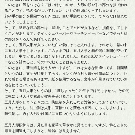
このときに気をつけなくてはいけないのが、人形の顔や手の部分を指で触れ
ることです。指の脂がついてしまい、汚れの原因になってしまいます。
顔や手の部分を掃除するときには、白い手袋などをして、できるだけ触れな
いようにしましょう。
そして、繊細な顔の部分は、些細なことでヒビが入るなど、損傷をしてしま
うことがあります。テイッシュペーパーやキッチンぺーパーなどでそっと顔
の部分をくるんであげてください。
そして、五月人形が入っていた白い袋にそっと入れます。それから、箱の中
に五月人形をしまいます。このままでは、五月人形と箱の間に隙間が空いて
しまい、中でガタガタと動くかもしれません。丸めた紙やテイッシュペーパ
ーなどを詰めると、箱の中で動くことはありません。
このときに、新聞紙を使う人がいますが、これは大きな間違いです。新聞紙
というのは、文字が印刷してあり、インクが五月人形や付属品につくと、汚
れて感じる場合もあります。紙を使用するなら、文字が印刷されていない無
地を使うといいでしょう。
そして、五月人形というのは、1度しまったら翌年までは開けません。その間
に虫により人形や衣装が被害を受けることもあります。
五月人形をしまうときには、防虫剤を入れるなど対策をしておくといいでし
ょう。ただし、防虫剤は人形に直接つくと変色の原因になってしまいます。
防虫剤は、必ず人形や付属品に直接つかないようにしましょう。
五月人形段飾りは、見た目も豪華で華やかに見えます。ですが、飾るときの
順番を間違えてしまうと、綺麗には見えません。