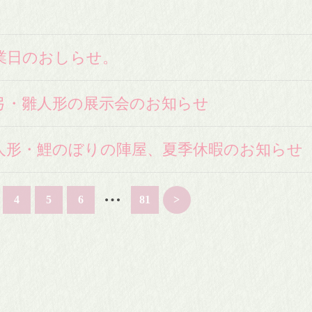
業日のおしらせ。
弓・雛人形の展示会のお知らせ
人形・鯉のぼりの陣屋、夏季休暇のお知らせ
…
4
5
6
81
>