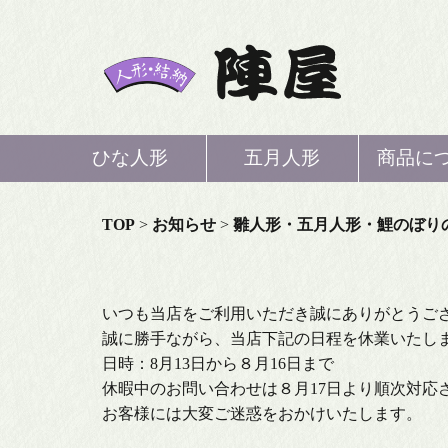
ひな人形
五月人形
商品に
ひな
TOP
>
お知らせ
>
雛人形・五月人形・鯉のぼり
五月
いつも当店をご利用いただき誠にありがとうご
鯉の
誠に勝手ながら、当店下記の日程を休業いたし
日時：8月13日から８月16日まで
休暇中のお問い合わせは８月17日より順次対応
結
お客様には大変ご迷惑をおかけいたします。