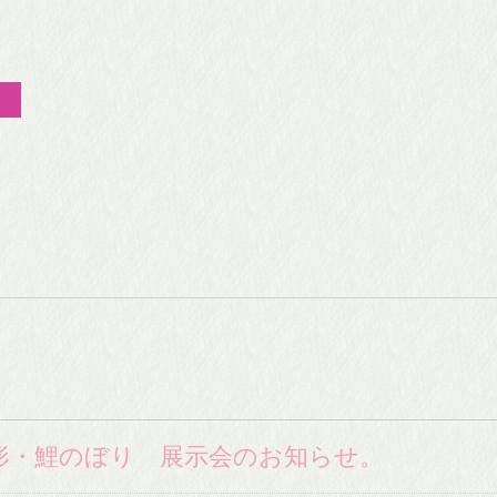
人形
日本人形
弓
破魔弓
板
羽子板
ース
人形ケース
人形・鯉のぼり 展示会のお知らせ。