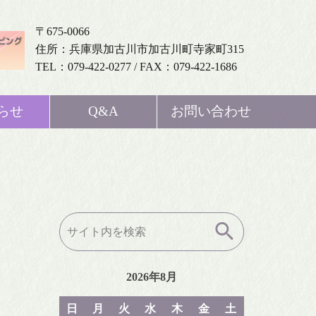
〒675-0066
住所：兵庫県加古川市加古川町寺家町315
TEL：079-422-0277 / FAX：079-422-1686
らせ
Q&A
お問い合わせ
検
索:
2026年8月
日
月
火
水
木
金
土