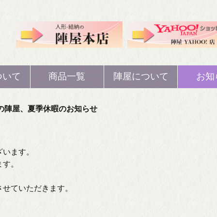
ついて
商品一覧
陣屋について
お知
人形
ひな人形
歴史
の陣屋、夏季休暇のお知らせ
人形
五月人形
概要
ざいます。
ぼり
鯉のぼり
注文・返品・交換
ます。
等
させていただきます。
納
結納