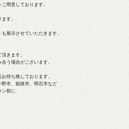
人形
日本人形
をご用意しております。
ります。
弓
破魔弓
トも展示させていただきます。
板
羽子板
。
て頂きます。
ース
人形ケース
み合う場合がございます。
店お待ち致しております。
小野市、姫路市、明石市など
ウン前に