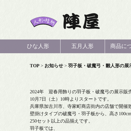
ひな人形
五月人形
商品に
ひな
TOP
>
お知らせ
>
羽子板・破魔弓・雛人形の展
五月
2024年 迎春用飾りの羽子板・破魔弓の展示販
鯉の
10月7日（土）10時よりスタートです。
兵庫県加古川市、寺家町商店街内の店舗で開催
壁掛けタイプの破魔弓・羽子板から、高さ100c
結
250セット以上の品揃えです。
羽子板では、