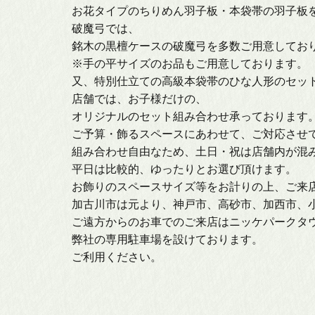
日本
お花タイプのちりめん羽子板・本袋帯の羽子板
破魔弓では、
銘木の黒檀ケースの破魔弓を多数ご用意してお
破魔
※手の平サイズのお品もご用意しております。
又、特別仕立ての高級本袋帯のひな人形のセッ
羽子
店舗では、お子様だけの、
オリジナルのセット組み合わせ承っております
ご予算・飾るスペースにあわせて、ご対応させ
人形ケ
組み合わせ自由なため、土日・祝は店舗内が混
平日は比較的、ゆったりとお選び頂けます。
お飾りのスペースサイズ等をお計りの上、ご来
加古川市は元より、神戸市、高砂市、加西市、
ご遠方からのお車でのご来店はニッケパークタ
弊社の専用駐車場を設けております。
ご利用ください。