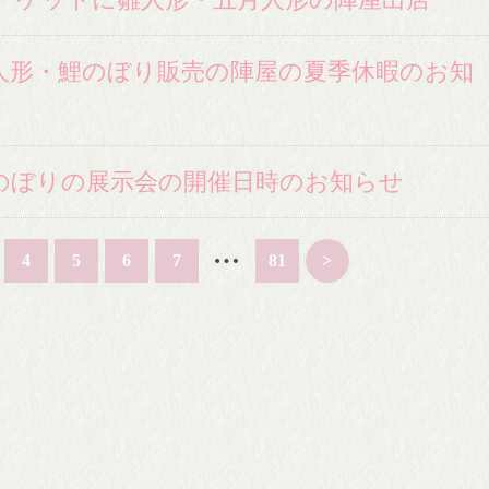
人形・鯉のぼり販売の陣屋の夏季休暇のお知
のぼりの展示会の開催日時のお知らせ
…
4
5
6
7
81
>