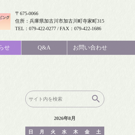
〒675-0066
住所：兵庫県加古川市加古川町寺家町315
TEL：079-422-0277 / FAX：079-422-1686
らせ
Q&A
お問い合わせ
検
索:
2026年8月
日
月
火
水
木
金
土