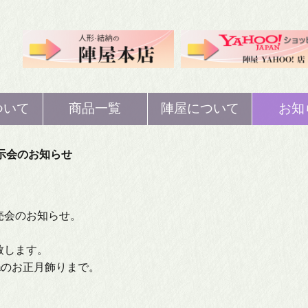
ついて
商品一覧
陣屋について
お知
人形
ひな人形
歴史
示会のお知らせ
人形
五月人形
概要
売会のお知らせ。
ぼり
鯉のぼり
注文・返品・交換
等
致します。
mのお正月飾りまで。
納
結納