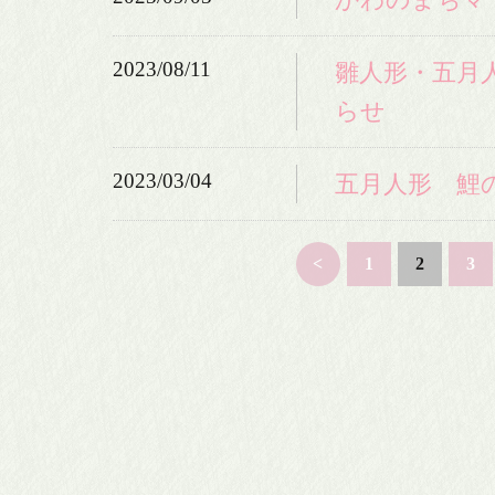
2023/08/11
雛人形・五月
らせ
2023/03/04
五月人形 鯉
<
1
2
3