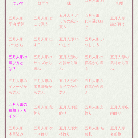
五月人形 顔
ついて
疑問？
味
相場
五月人形 ど
五月人形
五月人形
五月人形 ど
五月人形
っちの親が
代々受け継
平均 予算
こで買う
誰が買う
買う
ぐ
五月人形
五月人形 出
五月人形 い
五月人形 い
いつから
す日
つまで
つしまう
五月人形の
五月人形の
五月人形の
五月人形の
五月人形の
選び方と
サイズから
材質から選
価格から選
武将から選
は？
選ぶ
ぶ
ぶ
ぶ
五月人形の
五月人形の
五月人形の
五月人形の
イメージか
飾る場所か
タイプから
作者から選
ら選ぶ
ら選ぶ
選ぶ
ぶ
五月人形の
五月人形 段
五月人形鎧
五月人形兜
五月人形収
種類（デザ
飾り
飾り
飾り
納飾り
イン）
五月人形
五月人形 ケ
五月人形大
五月人形 名
五月人形
木目込み
ース飾り
将飾り
前札
名前旗