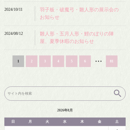
2024/10/11
羽子板・破魔弓・雛人形の展示会の
お知らせ
2024/08/12
雛人形・五月人形・鯉のぼりの陣
屋、夏季休暇のお知らせ
…
1
2
3
4
5
6
81
検
索:
2026年8月
日
月
火
水
木
金
土