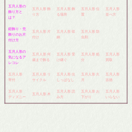
五月人形の
五月人形 飾
五月人形 飾
五月人形 位
五月人形
飾り方と
り方
る場所
置
並べ方
は？
鎧飾り・兜
五月人形 片
五月人形 収
五月人形 防
飾りのお片
付け
納
虫剤
付け方
五月人形の
五月人形 何
五月人形 受
五月人形 処
五月人形
気になるア
歳まで飾る
け継ぐ
分
買取
レコレ
五月人形
五月人形 リ
五月人形 出
五月人形 久
五月人形
寄付
サイクル
しっぱなし
月
吉徳
五月人形
五月人形 読
五月人形 お
五月人形
五月人形 木
ディズニー
み方
下がり
いらない