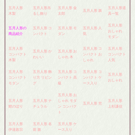
五月人形
五月人形吊
五月人形 金
五月人形道
五月人形 旗
木製
るし飾り
太郎
具一覧
五月人形
五月人形の
五月人形 コ
五月人形 モ
五月人形 人
おしゃれ
商品紹介
ンパクト
ダン
気
モダン
五月人形
五月人形 コ
五月人形
五月人形 か
五月人形 お
コンパクト
ンパクト お
コンパクト
わいい
しゃれ 木
木製
しゃれ
人気
五月人形
五月人形 飾
五月人形 コ
五月人形 コ
五月人形
コンパクト
り方 リビン
ンパクト 高
ンパクト ケ
おしゃれ
モダン
グ
級
ース入り
五月人形 お
五月人形
五月人形 ナ
しゃれ モダ
五月人形
五月人形 兜
鯉のぼり
チュラル
ン コンパク
上杉謙信
ト
五月人形
五月人形 名
五月人形 ケ
伊達政宗
前 旗
ース入り