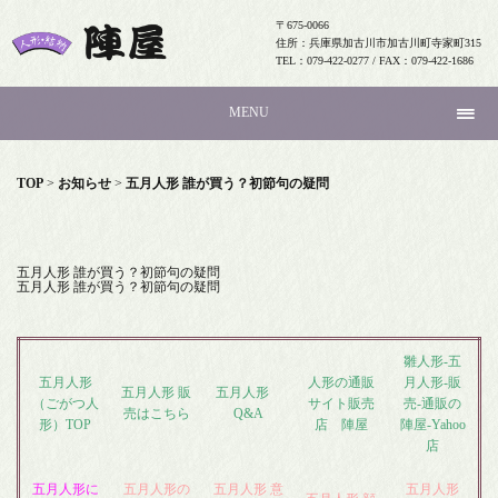
〒675-0066
住所：兵庫県加古川市加古川町寺家町315
TEL：079-422-0277 / FAX：079-422-1686
MENU
TOP
>
お知らせ
>
五月人形 誰が買う？初節句の疑問
五月人形 誰が買う？初節句の疑問
五月人形 誰が買う？初節句の疑問
雛人形-五
五月人形
人形の通販
月人形-販
五月人形 販
五月人形
（ごがつ人
サイト販売
売-通販の
売はこちら
Q&A
形）TOP
店 陣屋
陣屋-Yahoo
店
五月人形に
五月人形の
五月人形 意
五月人形