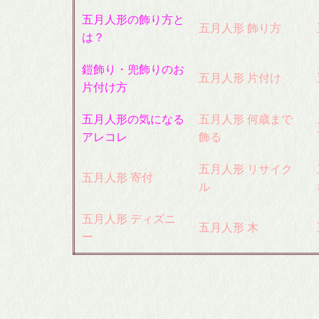
五月人形の飾り方と
五月人形 飾り方
は？
鎧飾り・兜飾りのお
五月人形 片付け
片付け方
五月人形の気になる
五月人形 何歳まで
アレコレ
飾る
五月人形 リサイク
五月人形 寄付
ル
五月人形 ディズニ
五月人形 木
ー