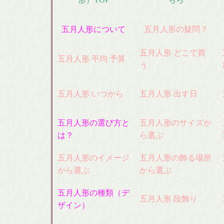
日本
五月人形について
五月人形の疑問？
破魔
五月人形 どこで買
五月人形 平均 予算
う
羽子
五月人形 いつから
五月人形 出す日
人形ケ
五月人形の選び方と
五月人形のサイズか
は？
ら選ぶ
五月人形のイメージ
五月人形の飾る場所
から選ぶ
から選ぶ
五月人形の種類（デ
五月人形 段飾り
ザイン）