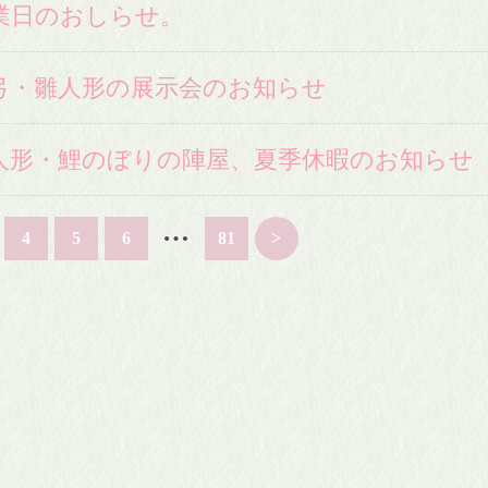
業日のおしらせ。
弓・雛人形の展示会のお知らせ
人形・鯉のぼりの陣屋、夏季休暇のお知らせ
…
4
5
6
81
>