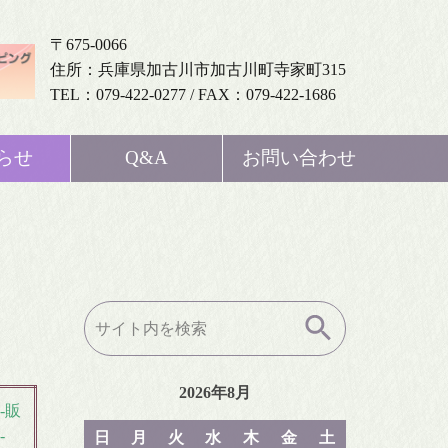
〒675-0066
住所：兵庫県加古川市加古川町寺家町315
TEL：079-422-0277 / FAX：079-422-1686
らせ
Q&A
お問い合わせ
検
索:
2026年8月
-販
-
日
月
火
水
木
金
土