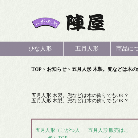
ひな人形
五月人形
商品に
ひな
TOP
>
お知らせ
>
五月人形 木製。兜などは木の
五月
五月人形 木製。兜などは木の飾りでもOK？
五月人形 木製。兜などは木の飾りでもOK？
鯉の
結
五月人形（ごがつ人
五月人形 販売はこ
形）TOP
ちら