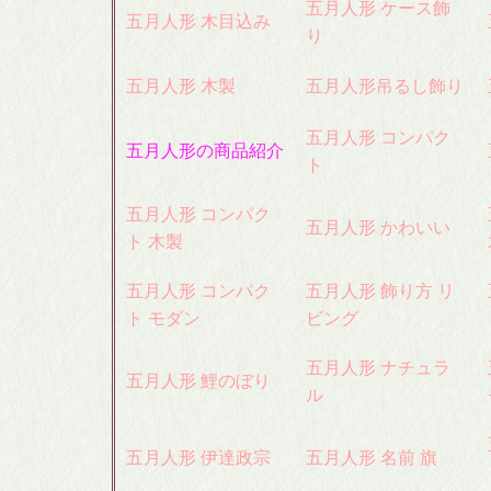
五月人形 ケース飾
五月人形 木目込み
り
五月人形 木製
五月人形吊るし飾り
五月人形 コンパク
五月人形の商品紹介
ト
五月人形 コンパク
五月人形 かわいい
ト 木製
五月人形 コンパク
五月人形 飾り方 リ
ト モダン
ビング
五月人形 ナチュラ
五月人形 鯉のぼり
ル
五月人形 伊達政宗
五月人形 名前 旗