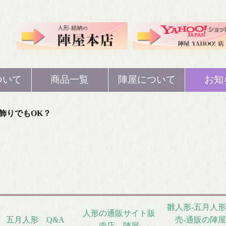
ついて
商品一覧
陣屋について
お知
人形
ひな人形
歴史
飾りでもOK？
人形
五月人形
概要
ぼり
鯉のぼり
注文・返品・交換
等
納
結納
雛人形-五月人形
人形の通販サイト販
五月人形 Q&A
売-通販の陣屋
売店 陣屋