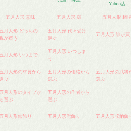
人形
日本人形
Yahoo店
五月人形 意味
五月人形 顔
五月人形 相
弓
破魔弓
五月人形 どっちの
五月人形 代々受け
五月人形 誰が買
親が買う
継ぐ
板
羽子板
五月人形 いつしま
五月人形 いつまで
ース
人形ケース
う
五月人形の材質から
五月人形の価格から
五月人形の武将
選ぶ
選ぶ
選ぶ
五月人形のタイプか
五月人形の作者から
ら選ぶ
選ぶ
五月人形鎧飾り
五月人形兜飾り
五月人形収納飾