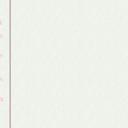
覧
れ
ク
れ
信