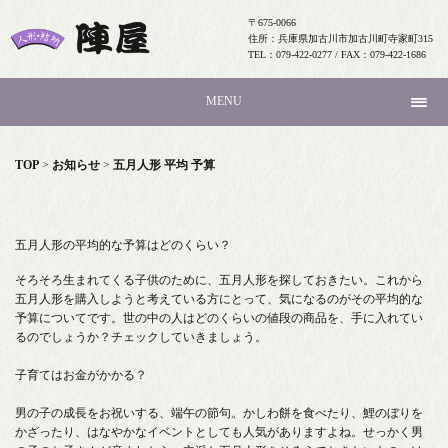
〒675-0066
住所：兵庫県加古川市加古川町寺家町315
TEL：079-422-0277 / FAX：079-422-1686
MENU
TOP
>
お知らせ
>
五月人形 平均 予算
五月人形の平均的な予算はどのくらい？
そろそろ生まれてくる子供のために、五月人形を探しておきたい。これから
五月人形を購入しようと考えている方にとって、気になるのがその平均的な
予算についてです。世の中の人はどのくらいの値段の商品を、手に入れてい
るのでしょうか？チェックしていきましょう。
子育てはお金がかかる？
男の子の成長をお祝いする、端午の節句。かしわ餅を食べたり、鯉のぼりを
かざったり、はなやかなイベントとしても人気がありますよね。せっかく男