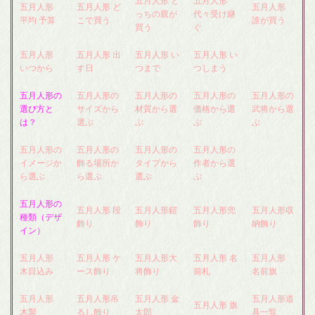
五月人形 ど
五月人形
五月人形
五月人形 ど
五月人形
っちの親が
代々受け継
平均 予算
こで買う
誰が買う
買う
ぐ
五月人形
五月人形 出
五月人形 い
五月人形 い
いつから
す日
つまで
つしまう
五月人形の
五月人形の
五月人形の
五月人形の
五月人形の
選び方と
サイズから
材質から選
価格から選
武将から選
は？
選ぶ
ぶ
ぶ
ぶ
五月人形の
五月人形の
五月人形の
五月人形の
イメージか
飾る場所か
タイプから
作者から選
ら選ぶ
ら選ぶ
選ぶ
ぶ
五月人形の
五月人形 段
五月人形鎧
五月人形兜
五月人形収
種類（デザ
飾り
飾り
飾り
納飾り
イン）
五月人形
五月人形 ケ
五月人形大
五月人形 名
五月人形
木目込み
ース飾り
将飾り
前札
名前旗
五月人形
五月人形吊
五月人形 金
五月人形道
五月人形 旗
木製
るし飾り
太郎
具一覧