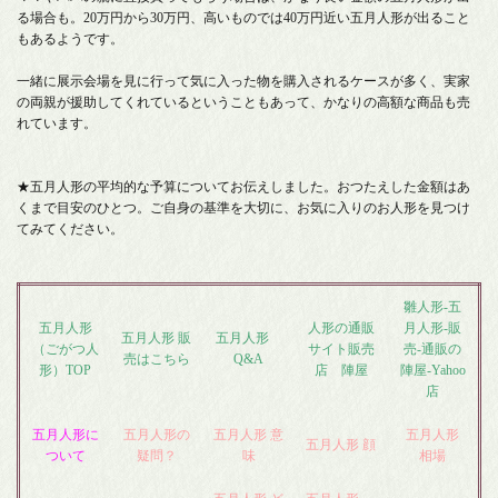
る場合も。20万円から30万円、高いものでは40万円近い五月人形が出ること
もあるようです。
一緒に展示会場を見に行って気に入った物を購入されるケースが多く、実家
の両親が援助してくれているということもあって、かなりの高額な商品も売
れています。
★五月人形の平均的な予算についてお伝えしました。おつたえした金額はあ
くまで目安のひとつ。ご自身の基準を大切に、お気に入りのお人形を見つけ
てみてください。
雛人形-五
五月人形
人形の通販
月人形-販
五月人形 販
五月人形
（ごがつ人
サイト販売
売-通販の
売はこちら
Q&A
形）TOP
店 陣屋
陣屋-Yahoo
店
五月人形に
五月人形の
五月人形 意
五月人形
五月人形 顔
ついて
疑問？
味
相場