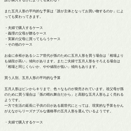
また五月人形の平均的な予算は「誰が主体となってお買い物するのか」によ
っても変わってきます。
・夫婦で購入するケース
・義理の父母が贈るケース
・実家の父母に買ってもらうケース
・その他のケース
お金に余裕があるシニア世代が孫のために五月人形を買う場合は「相場より
も値段が高い」傾向があります。またご夫婦で五月人形をそろえる場合は
「相場と同じくらいか、やや値段が低い」傾向もあります。
買う人別、五月人形の平均的な予算
五月人形はピンからキリまで、色々なものが発売されています。祖父母が孫
のために買う場合は「孫の晴れ舞台だから」と高額な五月人形もよく売れる
ようです。
一方で生活の延長に子供の日がある親世代にとっては、現実的な予算をかん
がえながらリーズナブルな価格帯の五月人形を選んでいるようです。
・夫婦で購入するケース