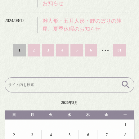
お知らせ
2024/08/12
雛人形・五月人形・鯉のぼりの陣
屋、夏季休暇のお知らせ
…
1
2
3
4
5
6
81
検
索:
2026年8月
日
月
火
水
木
金
土
1
2
3
4
5
6
7
8