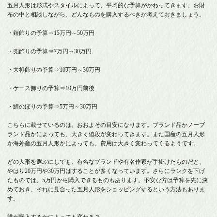
五月人形は形式やスタイルによって、平均的な予算がかわってきます。お財
布の中と相談しながら、どんなものを購入するべきか考えておきましょう。
・鎧飾りの予算⇒15万円～50万円
・兜飾りの予算⇒7万円～30万円
・大将飾りの予算⇒10万円～30万円
・ケース飾りの予算⇒10万円前後
・鯉のぼりの予算⇒5万円～30万円
こちらに載せているのは、おおよその目安になります。ブランド品かノーブ
ランド品かによっても、大きく値段が変わってきます。また国産の五月人形
か海外産の五月人形かによっても、費用は大きく変わってくるようです。
どの人形を選ぶにしても、有名なブランドや有名作家が手掛けたものだと、
やはり20万円や30万円はすることが多くなっています。さらにランクを下げ
たものでは、5万円から購入できるものもあります。不安な方は予算を先に決
めておき、それに見合った五月人形をショッピングするという方法もありま
す。
誰が購入するかによっても変わる？