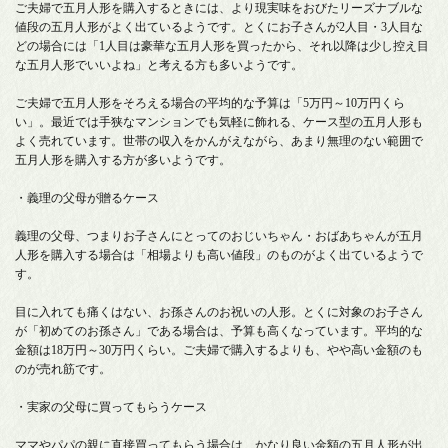
ご夫婦で五月人形を購入するときには、より現実味をおびたリーズナブルな
値段の五月人形がよく出ているようです。とくにお子さんが2人目・3人目な
どの場合には「1人目は豪華な五月人形を買ったから、それ以降は少し控え目
な五月人形でいいよね」と考える方も多いようです。
ご夫婦で五月人形をそろえる場合の平均的な予算は「5万円～10万円くら
い」。最近では手狭なマンションでも気軽に飾れる、ケース型の五月人形も
よく売れています。世帯の収入をかんがえながら、あまり無理のない範囲で
五月人形を購入する方が多いようです。
・義理の父母が贈るケース
義理の父母、つまりお子さんにとってのおじいちゃん・おばあちゃんが五月
人形を購入する場合は「相場よりも高い値段」のものがよく出ているようで
す。
目に入れても痛くはない、お孫さんのお祝いの人形。とくに対象のお子さん
が「初めてのお孫さん」である場合は、予算も高くなっています。平均的な
金額は18万円～30万円くらい。ご夫婦で購入するよりも、やや高い金額のも
のが売れ筋です。
・実家の父母に買ってもらうケース
ママやパパの親に直接買ってもらう場合は、かなり良い金額の五月人形が出