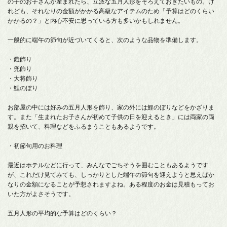
の子のお子さんが産まれたら、立派な五月人形をそろえておきたいもの。け
れども、それなりの金額がかかる高級なアイテムのため「予算はどのくらい
かかるの？」と内心不安に思っている方も多いかもしれません。
一般的に端午の節句が近づいてくると、次のような品物を準備します。
・鎧飾り
・兜飾り
・大将飾り
・鯉のぼり
お部屋の中には好みの五月人形を飾り、家の外には鯉のぼりなどをかざりま
す。また「生まれたお子さんが初めて子供の日を迎えるとき」には両家の両
親を招いて、料理などをふるまうこともあるようです。
・初節句用のお料理
最近はホテルなどに行って、みんなでごちそうを囲むこともあるようです
が、これだけ見てみても、しっかりとした端午の節句を迎えようと思えばか
なりの金額になることが予想されますよね。ある程度のお金は見積もってお
いた方がよさそうです。
五月人形の平均的な予算はどのくらい？