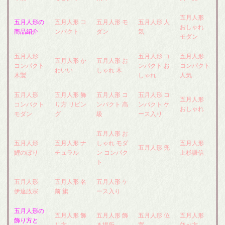
五月人形
五月人形の
五月人形 コ
五月人形 モ
五月人形 人
おしゃれ
商品紹介
ンパクト
ダン
気
モダン
五月人形
五月人形 コ
五月人形
五月人形 か
五月人形 お
コンパクト
ンパクト お
コンパクト
わいい
しゃれ 木
木製
しゃれ
人気
五月人形
五月人形 飾
五月人形 コ
五月人形 コ
五月人形
コンパクト
り方 リビン
ンパクト 高
ンパクト ケ
おしゃれ
モダン
グ
級
ース入り
五月人形 お
五月人形
五月人形 ナ
しゃれ モダ
五月人形
五月人形 兜
鯉のぼり
チュラル
ン コンパク
上杉謙信
ト
五月人形
五月人形 名
五月人形 ケ
伊達政宗
前 旗
ース入り
五月人形の
五月人形 飾
五月人形 飾
五月人形 位
五月人形
飾り方と
り方
る場所
置
並べ方