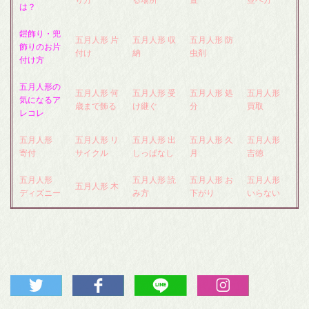
は？
鎧飾り・兜
五月人形 片
五月人形 収
五月人形 防
飾りのお片
付け
納
虫剤
付け方
五月人形の
五月人形 何
五月人形 受
五月人形 処
五月人形
気になるア
歳まで飾る
け継ぐ
分
買取
レコレ
五月人形
五月人形 リ
五月人形 出
五月人形 久
五月人形
寄付
サイクル
しっぱなし
月
吉徳
五月人形
五月人形 読
五月人形 お
五月人形
五月人形 木
ディズニー
み方
下がり
いらない