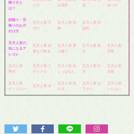
飾り方と
り方
る場所
置
並べ方
は？
鎧飾り・兜
五月人形 片
五月人形 収
五月人形 防
飾りのお片
付け
納
虫剤
付け方
五月人形の
五月人形 何
五月人形 受
五月人形 処
五月人形
気になるア
歳まで飾る
け継ぐ
分
買取
レコレ
五月人形
五月人形 リ
五月人形 出
五月人形 久
五月人形
寄付
サイクル
しっぱなし
月
吉徳
五月人形
五月人形 読
五月人形 お
五月人形
五月人形 木
ディズニー
み方
下がり
いらない