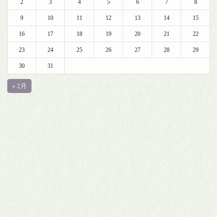
2
3
4
5
6
7
8
9
10
11
12
13
14
15
16
17
18
19
20
21
22
23
24
25
26
27
28
29
30
31
« 2月