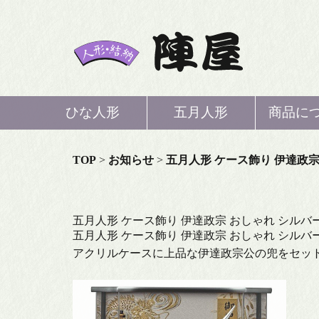
ひな人形
五月人形
商品に
ひな
TOP
>
お知らせ
>
五月人形 ケース飾り 伊達政宗
五月
五月人形 ケース飾り 伊達政宗 おしゃれ シルバ
五月人形 ケース飾り 伊達政宗 おしゃれ シルバ
鯉の
アクリルケースに上品な伊達政宗公の兜をセッ
結