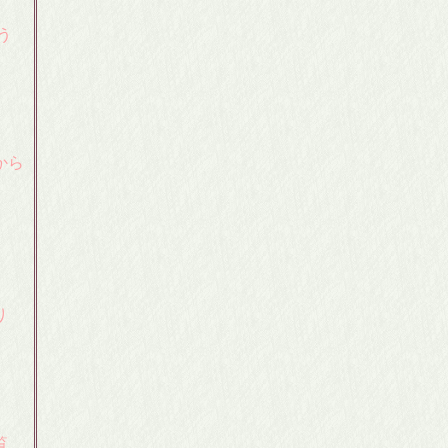
う
から
り
覧