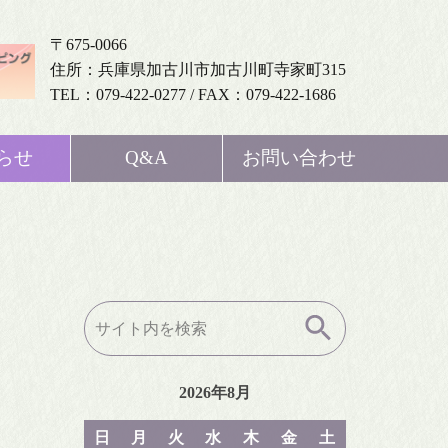
〒675-0066
住所：兵庫県加古川市加古川町寺家町315
TEL：079-422-0277 / FAX：079-422-1686
らせ
Q&A
お問い合わせ
検
索:
2026年8月
日
月
火
水
木
金
土