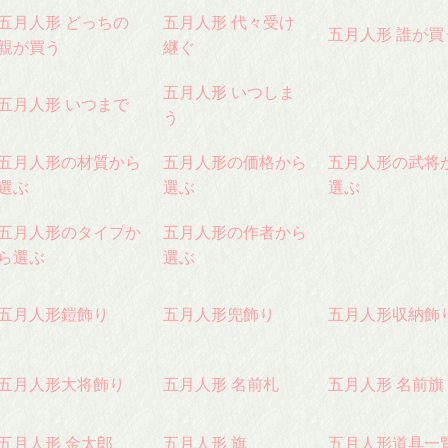
五月人形 どっちの
五月人形 代々受け
五月人形 誰が買
親が買う
継ぐ
五月人形 いつしま
五月人形 いつまで
う
五月人形の材質から
五月人形の価格から
五月人形の武将
選ぶ
選ぶ
選ぶ
五月人形のタイプか
五月人形の作者から
ら選ぶ
選ぶ
五月人形鎧飾り
五月人形兜飾り
五月人形収納飾
五月人形大将飾り
五月人形 名前札
五月人形 名前旗
五月人形 金太郎
五月人形 旗
五月人形道具一