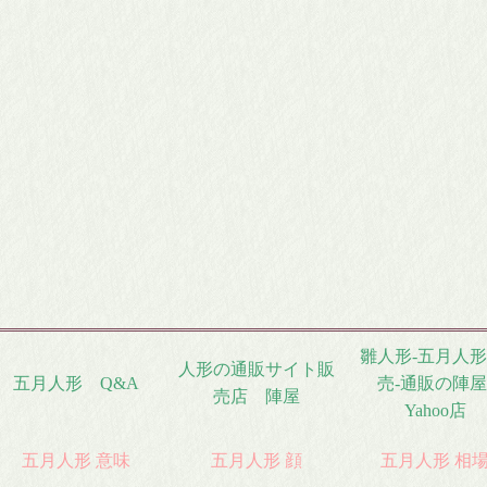
人形
日本人形
弓
破魔弓
板
羽子板
ース
人形ケース
雛人形-五月人形
人形の通販サイト販
五月人形 Q&A
売-通販の陣屋
売店 陣屋
Yahoo店
五月人形 意味
五月人形 顔
五月人形 相