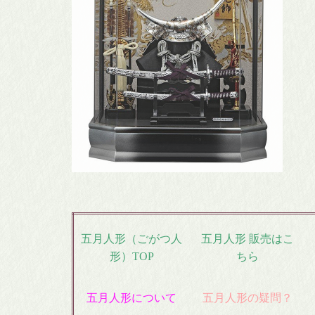
日本
破魔
羽子
人形ケ
五月人形（ごがつ人
五月人形 販売はこ
形）TOP
ちら
五月人形について
五月人形の疑問？