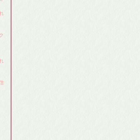
れ
ク
れ
信