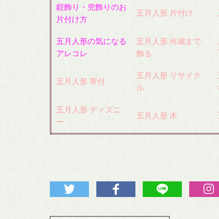
鎧飾り・兜飾りのお
五月人形 片付け
片付け方
五月人形の気になる
五月人形 何歳まで
アレコレ
飾る
五月人形 リサイク
五月人形 寄付
ル
五月人形 ディズニ
五月人形 木
ー