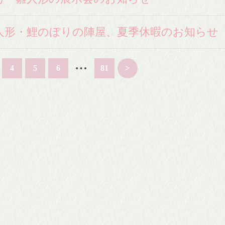
人形・鯉のぼりの陣屋、夏季休暇のお知らせ
…
4
5
6
81
>