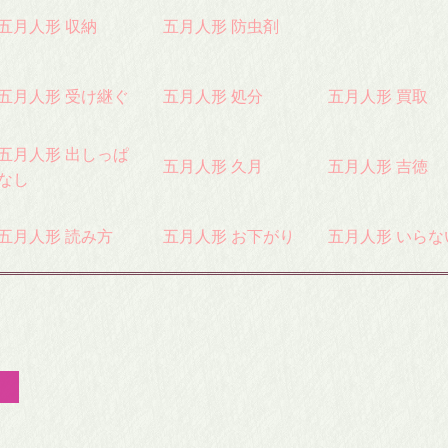
五月人形 収納
五月人形 防虫剤
五月人形 受け継ぐ
五月人形 処分
五月人形 買取
五月人形 出しっぱ
五月人形 久月
五月人形 吉徳
なし
五月人形 読み方
五月人形 お下がり
五月人形 いらな