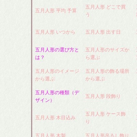
五月人形 どこで買
五月人形 平均 予算
う
五月人形 いつから
五月人形 出す日
五月人形の選び方と
五月人形のサイズか
は？
ら選ぶ
五月人形のイメージ
五月人形の飾る場所
から選ぶ
から選ぶ
五月人形の種類（デ
五月人形 段飾り
ザイン）
五月人形 ケース飾
五月人形 木目込み
り
五月人形 木製
五月人形吊るし飾り