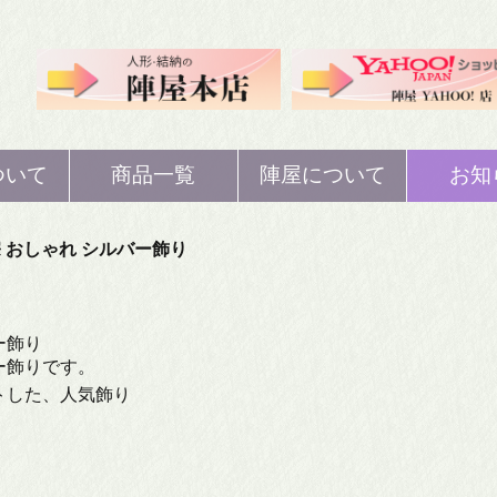
ついて
商品一覧
陣屋について
お知
人形
ひな人形
歴史
 おしゃれ シルバー飾り
人形
五月人形
概要
ー飾り
ー飾りです。
ぼり
鯉のぼり
注文・返品・交換
トした、人気飾り
等
納
結納