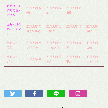
鎧飾り・兜
五月人形 片
五月人形 収
五月人形 防
飾りのお片
付け
納
虫剤
付け方
五月人形の
五月人形 何
五月人形 受
五月人形 処
五月人形
気になるア
歳まで飾る
け継ぐ
分
買取
レコレ
五月人形
五月人形 リ
五月人形 出
五月人形 久
五月人形
寄付
サイクル
しっぱなし
月
吉徳
五月人形
五月人形 読
五月人形 お
五月人形
五月人形 木
ディズニー
み方
下がり
いらない