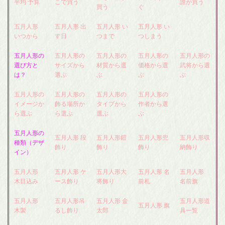
平均 予算
こで買う
誰が買う
買う
ぐ
五月人形
五月人形 出
五月人形 い
五月人形 い
いつから
す日
つまで
つしまう
五月人形の
五月人形の
五月人形の
五月人形の
五月人形の
選び方と
サイズから
材質から選
価格から選
武将から選
は？
選ぶ
ぶ
ぶ
ぶ
五月人形の
五月人形の
五月人形の
五月人形の
イメージか
飾る場所か
タイプから
作者から選
ら選ぶ
ら選ぶ
選ぶ
ぶ
五月人形の
五月人形 段
五月人形鎧
五月人形兜
五月人形収
種類（デザ
飾り
飾り
飾り
納飾り
イン）
五月人形
五月人形 ケ
五月人形大
五月人形 名
五月人形
木目込み
ース飾り
将飾り
前札
名前旗
五月人形
五月人形吊
五月人形 金
五月人形道
五月人形 旗
木製
るし飾り
太郎
具一覧