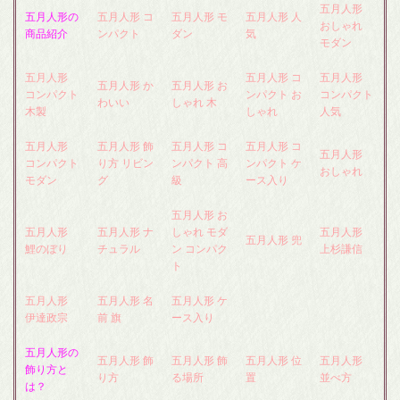
五月人形
五月人形の
五月人形 コ
五月人形 モ
五月人形 人
おしゃれ
商品紹介
ンパクト
ダン
気
モダン
五月人形
五月人形 コ
五月人形
五月人形 か
五月人形 お
コンパクト
ンパクト お
コンパクト
わいい
しゃれ 木
木製
しゃれ
人気
五月人形
五月人形 飾
五月人形 コ
五月人形 コ
五月人形
コンパクト
り方 リビン
ンパクト 高
ンパクト ケ
おしゃれ
モダン
グ
級
ース入り
五月人形 お
五月人形
五月人形 ナ
しゃれ モダ
五月人形
五月人形 兜
鯉のぼり
チュラル
ン コンパク
上杉謙信
ト
五月人形
五月人形 名
五月人形 ケ
伊達政宗
前 旗
ース入り
五月人形の
五月人形 飾
五月人形 飾
五月人形 位
五月人形
飾り方と
り方
る場所
置
並べ方
は？