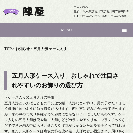
〒675-0066
住所：兵庫県加古川市加古川町寺家町315
TEL：079-422-0277 / FAX：079-422-1686
MENU
TOP
>
お知らせ
>
五月人形 ケース入り
五月人形ケース入り。おしゃれで注目さ
れやすいのお飾りの選び方
・ケース入りの五月人形の特徴
五月人形といえばこどもの日に兜や鎧、人形などを飾り、男の子がたくまし
く健康に育つように願う風習があります。飾り方は好みに合わせて選べます
が、家の中の間取りを確かめて邪魔にならないようにしたいものです。ケー
ス入りの五月人形は兜や鎧、人形などがガラスやアクリル、プラスチックな
どでできた箱の中にあり、ほこりや湿気がつかないため愛着を持って飾れま
す。また、人形ケースは底板に飾る兜や鎧、人形などが固定され、周りをケ