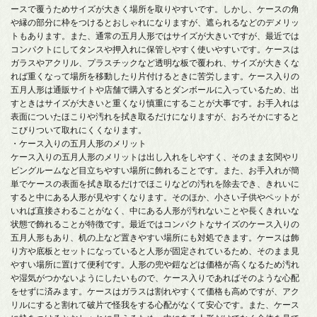
ースで覆うためサイズが大きく場所を取りやすいです。しかし、ケースの角
や縁の部分に枠をつけるとおしゃれになりますが、遮られるなどのデメリッ
トもあります。また、通常の五月人形ではサイズが大きいですが、最近では
コンパクトにしてタンスや押入れに保管しやすく使いやすいです。ケースは
ガラスやアクリル、プラスチックなど透明な板で覆われ、サイズが大きくな
れば重くなって場所を移動したり片付けるときに苦労します。ケース入りの
五月人形は通販サイトや店舗で購入するとダンボールに入っているため、出
すときはサイズが大きいと重くなり慎重にすることが大事です。お手入れは
表面についたほこりや汚れを拭き取るだけになりますが、おろそかにすると
こびりついて取れにくくなります。
・ケース入りの五月人形のメリット
ケース入りの五月人形のメリットは出し入れをしやすく、そのまま玄関やリ
ビングルームなど目立ちやすい場所に飾れることです。また、お手入れが簡
単でケースの表面を拭き取るだけでほこりなどの汚れを除去でき、きれいに
すると中にある人形が見やすくなります。そのほか、小さい子供やペットが
いれば直接さわることがなく、中にある人形が汚れないことや長くきれいな
状態で飾れることが特徴です。最近ではコンパクトなサイズのケース入りの
五月人形もあり、机の上など置きやすい場所にも対処できます。ケースは飾
り方や底板とセットになっていると人形が固定されているため、そのまま見
やすい場所に置けて便利です。人形の兜や鎧などは価格が高くなるため汚れ
や湿気がつかないようにしたいもので、ケース入りであればそのような心配
をせずに済みます。ケースはガラスは割れやすくて価格も高めですが、アク
リルにすると割れて破片で怪我をする心配がなくて安心です。また、ケース