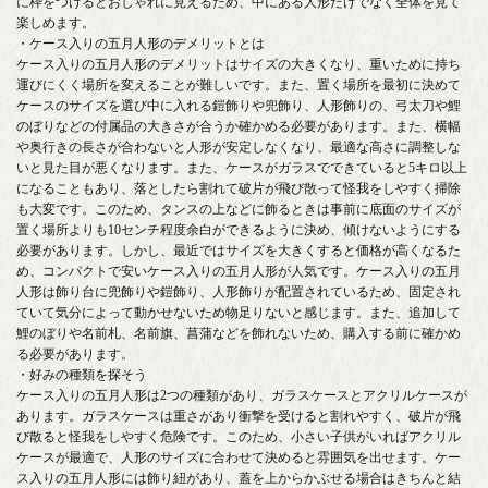
に枠をつけるとおしゃれに見えるため、中にある人形だけでなく全体を見て
楽しめます。
・ケース入りの五月人形のデメリットとは
ケース入りの五月人形のデメリットはサイズの大きくなり、重いために持ち
運びにくく場所を変えることが難しいです。また、置く場所を最初に決めて
ケースのサイズを選び中に入れる鎧飾りや兜飾り、人形飾りの、弓太刀や鯉
のぼりなどの付属品の大きさが合うか確かめる必要があります。また、横幅
や奥行きの長さが合わないと人形が安定しなくなり、最適な高さに調整しな
いと見た目が悪くなります。また、ケースがガラスでできていると5キロ以上
になることもあり、落としたら割れて破片が飛び散って怪我をしやすく掃除
も大変です。このため、タンスの上などに飾るときは事前に底面のサイズが
置く場所よりも10センチ程度余白ができるように決め、傾けないようにする
必要があります。しかし、最近ではサイズを大きくすると価格が高くなるた
め、コンパクトで安いケース入りの五月人形が人気です。ケース入りの五月
人形は飾り台に兜飾りや鎧飾り、人形飾りが配置されているため、固定され
ていて気分によって動かせないため物足りないと感じます。また、追加して
鯉のぼりや名前札、名前旗、菖蒲などを飾れないため、購入する前に確かめ
る必要があります。
・好みの種類を探そう
ケース入りの五月人形は2つの種類があり、ガラスケースとアクリルケースが
あります。ガラスケースは重さがあり衝撃を受けると割れやすく、破片が飛
び散ると怪我をしやすく危険です。このため、小さい子供がいればアクリル
ケースが最適で、人形のサイズに合わせて決めると雰囲気を出せます。ケー
ス入りの五月人形には飾り紐があり、蓋を上からかぶせる場合はきちんと結