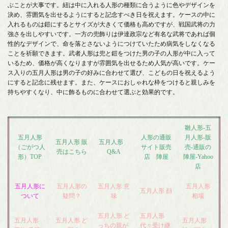
ぶことが大事です。紐は中に入れる人形の種類に合うように色やデザインを
決め、雰囲気を出せるようにすると記念すべき日を祝えます。ケースの中に
入れるものは鎧にするとサイズが大きくて価格も高めですが、戦国武将の力
強さを出しやすいです。一方の兜飾りは伊達政宗など有名な武将であれば個
性的なデザインで、命を落とさないようにつけていたため病気をしなくなる
ことを祈願できます。武者人形は兜と鎧をつけた男の子の人形が中に入って
いるため、価格が高くなりますが雰囲気を出せるため人気が高いです。ケー
ス入りの五月人形は男の子の好みに合わせて選び、こどもの日を祝えるよう
にすると記念に残せます。また、ケースにおしゃれな枠をつけると親しみを
持ちやすくなり、中に飾るものに合わせて選ぶと効果的です。
雛人形-五
五月人形
人形の通販
月人形-販
五月人形 販
五月人形
（ごがつ人
サイト販売
売-通販の
売はこちら
Q&A
形）TOP
店 陣屋
陣屋-Yahoo
店
五月人形に
五月人形の
五月人形 意
五月人形
五月人形 顔
ついて
疑問？
味
相場
五月人形 ど
五月人形
五月人形
五月人形 ど
五月人形
っちの親が
代々受け継