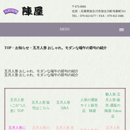
〒675-0066
住所：兵庫県加古川市加古川町寺家町315
TEL：079-422-0277 / FAX：079-422-1686
MENU
TOP
>
お知らせ
>
五月人形 おしゃれ。モダンな端午の節句の紹介
五月人形 おしゃれ。モダンな端午の節句の紹介
五月人形 おしゃれ。モダンな端午の節句の紹介
雛人形-五
五月人形
人形の通販
月人形-販
五月人形 販
五月人形
（ごがつ人
サイト販売
売-通販の
売はこちら
Q&A
形）TOP
店 陣屋
陣屋-Yahoo
店
五月人形に
五月人形の
五月人形 意
五月人形