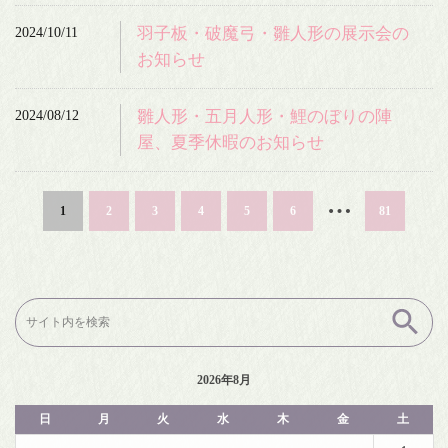
2024/10/11
羽子板・破魔弓・雛人形の展示会の
お知らせ
2024/08/12
雛人形・五月人形・鯉のぼりの陣
屋、夏季休暇のお知らせ
…
1
2
3
4
5
6
81
検
索:
2026年8月
日
月
火
水
木
金
土